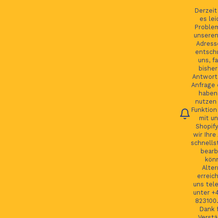
Ihre Bestellung verfolgen
English
Derzei
es lei
Proble
unseren
Adress
entsch
Se
uns, fa
bisher
Antwort 
Anfrage 
HOME
haben.
nutzen 
Funktion
JAGUAR TEILE
mit un
Shopify
LAND ROVER TEILE
wir Ihre
schnells
JAGUAR LAND ROVER FELGEN
bearb
kön
MORE
Alter
erreic
GSP24 Felgen
uns tel
unter +
Kontakt
823100.
Dank f
Verstä