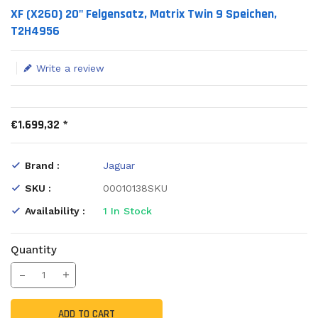
Translation missing: en.products.product.loader_label
XF (X260) 20" Felgensatz, Matrix Twin 9 Speichen,
T2H4956
Write a review
€1.699,32 *
Brand :
Jaguar
SKU :
00010138SKU
Availability :
1
In Stock
Quantity
Translation missing: en.products.product.decrease
Increase Quantity
ADD TO CART