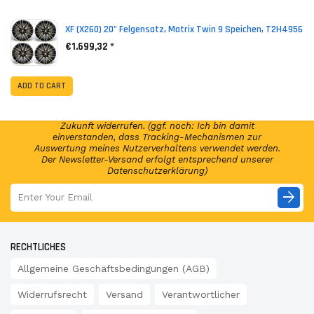
*
(incl. VAT)
XF (X260) 20" Felgensatz, Matrix Twin 9 Speichen, T2H4956
€1.699,32 *
NEWSLETTER ABONNIEREN!
Abonniere jetzt unseren Newsletter und erhalte per E-
ADD TO CART
Mail regelmäßig Infos regelmäßig Infos und exklusive
Angebote von GSP24 Germany. Diese Einwilligung zur
Nutzung meiner E-Mail-Adresse kann ich jederzeit für die
Zukunft widerrufen. (ggf. noch: Ich bin damit
einverstanden, dass Tracking-Mechanismen zur
Auswertung meines Nutzerverhaltens verwendet werden.
Der Newsletter-Versand erfolgt entsprechend unserer
Datenschutzerklärung)
arrow_forward
RECHTLICHES
Allgemeine Geschäftsbedingungen (AGB)
Widerrufsrecht
Versand
Verantwortlicher