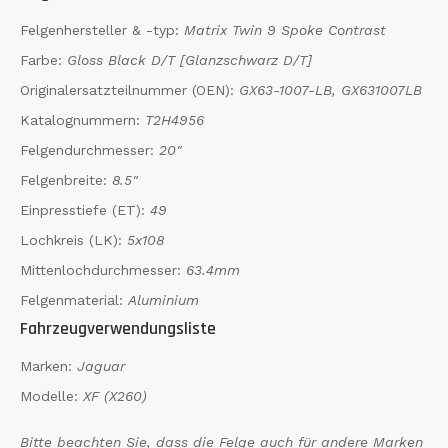
Felgenhersteller & -typ:
Matrix Twin 9 Spoke Contrast
Farbe:
Gloss Black D/T [Glanzschwarz D/T]
Originalersatzteilnummer (OEN):
GX63-1007-LB, GX631007LB
Katalognummern:
T2H4956
Felgendurchmesser:
20"
Felgenbreite:
8.5"
Einpresstiefe (ET):
49
Lochkreis (LK):
5x108
Mittenlochdurchmesser:
63.4mm
Felgenmaterial:
Aluminium
Fahrzeugverwendungsliste
Marken:
Jaguar
Modelle:
XF (X260)
Bitte beachten Sie, dass die Felge auch für andere Marken