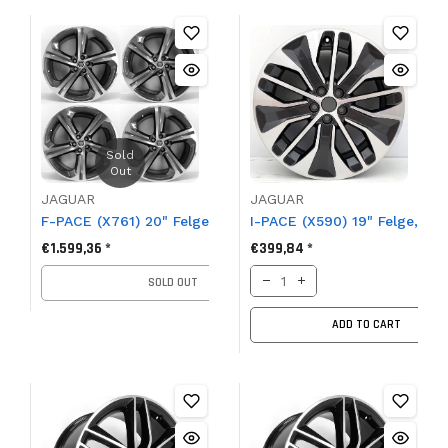
Sold
Out
JAGUAR
JAGUAR
F-PACE (X761) 20" Felgensatz, Blade, T4A4437
I-PACE (X590) 19" Felge, A
€1.599,36 *
€399,84 *
SOLD OUT
ADD TO CART