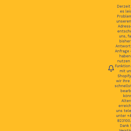
Ihre Bestellung verfolgen
English
Derzei
es lei
Proble
unseren
Adress
entsch
Se
uns, fa
bisher
Antwort 
Anfrage 
HOME
haben.
nutzen 
Funktion
JAGUAR TEILE
mit un
Shopify
LAND ROVER TEILE
wir Ihre
schnells
JAGUAR LAND ROVER FELGEN
bearb
kön
MORE
Alter
erreic
GSP24 Felgen
uns tel
unter +
Kontakt
823100.
Dank f
Verstä