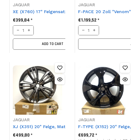
JAGUAR
JAGUAR
XE (X760) 17" Felgensatz, Stealth, T4N28442
F-PACE 20 Zoll "Venom" Lei
€399,84 *
€1.199,52 *
ADD TO CART
ADD T
JAGUAR
JAGUAR
XJ (X351) 20" Felge, Mataiva, C2D10951
F-TYPE (X152) 20" Felge, St
€499,80 *
€699,72 *