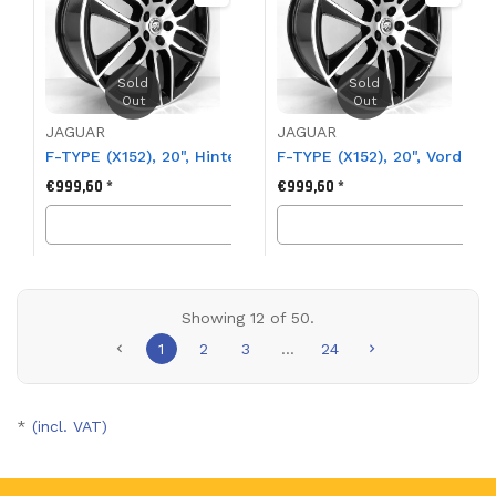
Sold
Sold
Out
Out
JAGUAR
JAGUAR
F-TYPE (X152), 20", Hinteres Felgenpaar, Gyrodyne, Stil 
F-TYPE (X152), 20", Vordere
€999,60 *
€999,60 *
SOLD OUT
SOL
Showing
12
of 50.
1
2
3
…
24
*
(incl. VAT)