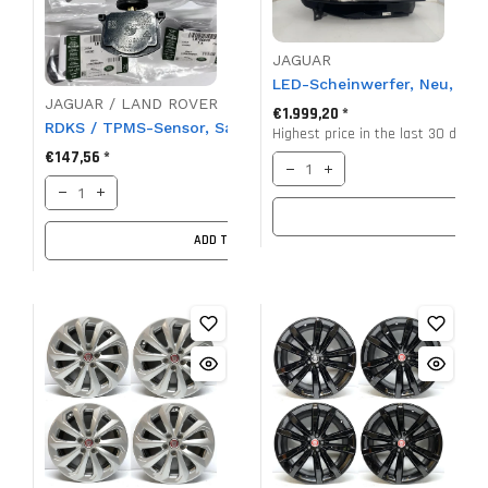
JAGUAR
LED-Scheinwerfer, Neu, Vo
JAGUAR / LAND ROVER
€1.999,20 *
RDKS / TPMS-Sensor, Satz von 4, Neu, LR156918, T2H53
Highest price in the last 30 days 
€147,56 *
ADD TO CART