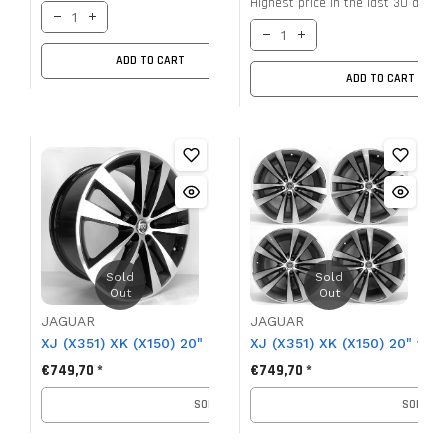
Highest price in the last 30 days 
ADD TO CART
ADD TO CART
Sold
Sold
Out
Out
JAGUAR
JAGUAR
XJ (X351) XK (X150) 20" hinteres Felgenpaar, Venom, C2P
XJ (X351) XK (X150) 20" vor
€749,70 *
€749,70 *
SOLD OUT
SOLD OU