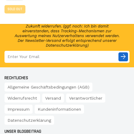
Abonniere jetzt unseren Newsletter und erhalte per E-
SOLD OUT
Mail regelmäßig Infos regelmäßig Infos und exklusive
Angebote von GSP24 Germany. Diese Einwilligung zur
Nutzung meiner E-Mail-Adresse kann ich jederzeit für die
Zukunft widerrufen. (ggf. noch: Ich bin damit
einverstanden, dass Tracking-Mechanismen zur
Auswertung meines Nutzerverhaltens verwendet werden.
Der Newsletter-Versand erfolgt entsprechend unserer
Datenschutzerklärung)
arrow_forward
RECHTLICHES
Allgemeine Geschäftsbedingungen (AGB)
Widerrufsrecht
Versand
Verantwortlicher
Impressum
Kundeninformationen
Datenschutzerklärung
UNSER BLOGBEITRAG