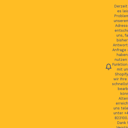
Ihre Bestellung verfolgen
English
Derzei
es lei
Proble
unseren
Adress
entsch
Se
uns, fa
bisher
Antwort 
Anfrage 
HOME
haben.
nutzen 
Funktion
JAGUAR TEILE
mit un
Shopify
LAND ROVER TEILE
wir Ihre
schnells
JAGUAR LAND ROVER FELGEN
bearb
kön
MORE
Alter
erreic
GSP24 Felgen
uns tel
unter +
Kontakt
823100.
Dank f
Verstä