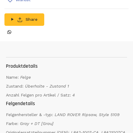
Share
Produktdetails
Name:
Felge
Zustand:
Überholte - Zustand 1
Anzahl Felgen pro Artikel / Satz:
4
Felgendetails
Felgenhersteller & -typ:
LAND ROVER Ripsaw, Style 5109
Farbe:
Gray + DT [Grau]
Originalersatzteilnummer (OEN):
L8A2-1007-CA, L8A21007CA