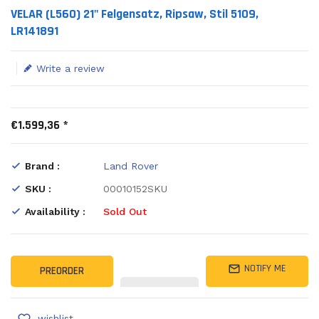
Translation missing: en.products.product.loader_label
VELAR (L560) 21" Felgensatz, Ripsaw, Stil 5109,
LR141891
Write a review
€1.599,36 *
Brand :
Land Rover
SKU :
00010152SKU
Availability :
Sold Out
NOTIFY ME
PREORDER
wishlist