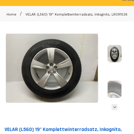
Home
VELAR (L560) 19" Komplettwinterradsatz, Inkognito, LR091536
Translation missing: en.products.product.loader_label
VELAR (L560) 19" Komplettwinterradsatz, Inkognito,