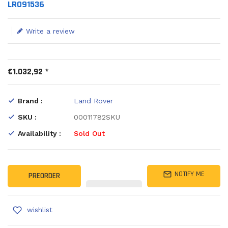
LR091536
Write a review
€1.032,92 *
Brand :
Land Rover
SKU :
00011782SKU
Availability :
Sold Out
NOTIFY ME
PREORDER
wishlist