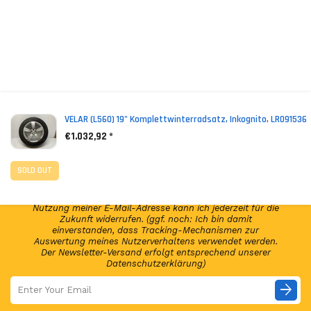
*
(incl. VAT)
VELAR (L560) 19" Komplettwinterradsatz, Inkognito, LR091536
€1.032,92 *
NEWSLETTER ABONNIEREN!
SOLD OUT
Abonniere jetzt unseren Newsletter und erhalte per E-
Mail regelmäßig Infos regelmäßig Infos und exklusive
Angebote von GSP24 Germany. Diese Einwilligung zur
Nutzung meiner E-Mail-Adresse kann ich jederzeit für die
Zukunft widerrufen. (ggf. noch: Ich bin damit
einverstanden, dass Tracking-Mechanismen zur
Auswertung meines Nutzerverhaltens verwendet werden.
Der Newsletter-Versand erfolgt entsprechend unserer
Datenschutzerklärung)
arrow_forward