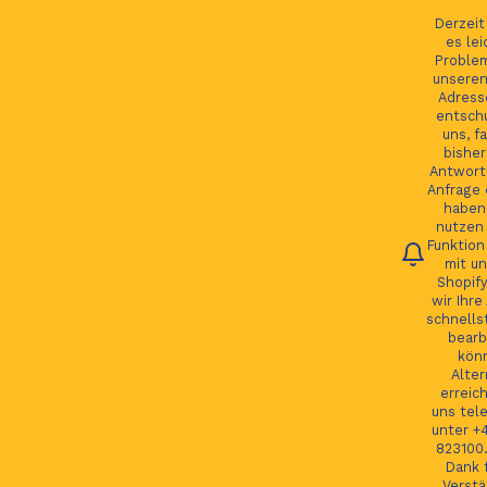
Ihre Bestellung verfolgen
English
Derzei
es lei
Proble
unseren
Adress
entsch
Se
uns, fa
bisher
Antwort 
Anfrage 
HOME
haben.
nutzen 
Funktion
JAGUAR TEILE
mit un
Shopify
LAND ROVER TEILE
wir Ihre
schnells
JAGUAR LAND ROVER FELGEN
bearb
kön
MORE
Alter
erreic
GSP24 Felgen
uns tel
unter +
Kontakt
823100.
Dank f
Verstä