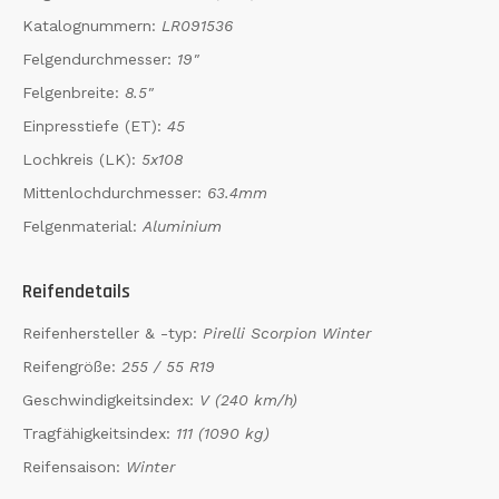
Katalognummern:
LR091536
Felgendurchmesser:
19"
Felgenbreite:
8.5"
Einpresstiefe (ET):
45
Lochkreis (LK):
5x108
Mittenlochdurchmesser:
63.4mm
Felgenmaterial:
Aluminium
Reifendetails
Reifenhersteller & -typ:
Pirelli Scorpion Winter
Reifengröße:
255 / 55 R19
Geschwindigkeitsindex:
V (240 km/h)
Tragfähigkeitsindex:
111 (1090 kg)
Reifensaison:
Winter