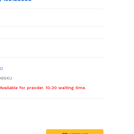
EO
99SKU
Available for preoder. 10-20 waiting time.
ucts.product.decrease