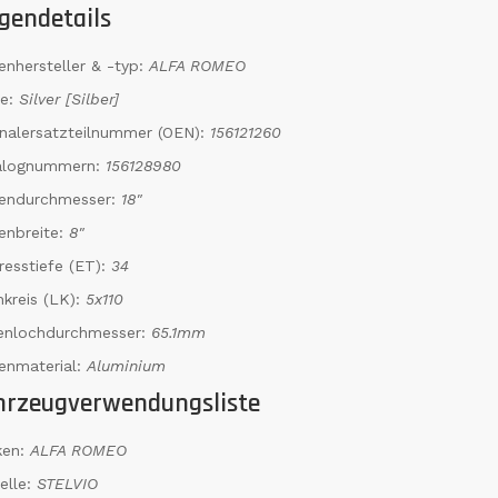
gendetails
enhersteller & -typ:
ALFA ROMEO
be:
Silver [Silber]
inalersatzteilnummer (OEN):
156121260
alognummern:
156128980
gendurchmesser:
18"
enbreite:
8"
resstiefe (ET):
34
kreis (LK):
5x110
tenlochdurchmesser:
65.1mm
enmaterial:
Aluminium
hrzeugverwendungsliste
ken:
ALFA ROMEO
elle:
STELVIO