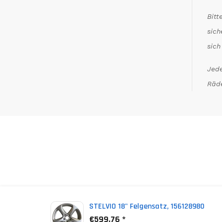
Bitt
sich
sich
Jede
Räde
*
(incl. VAT)
STELVIO 18" Felgensatz, 156128980
€599,76 *