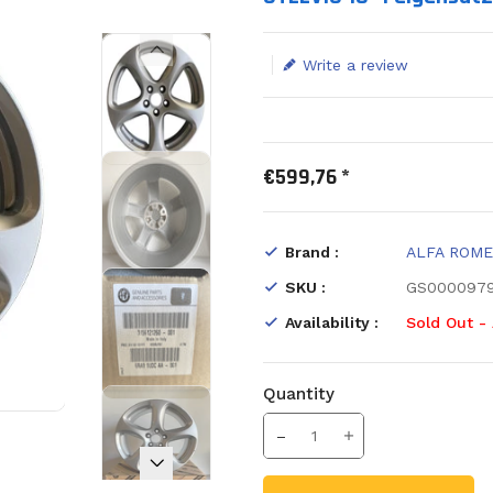
Write a review
€599,76 *
Brand :
ALFA ROM
SKU :
GS000097
Availability :
Sold Out - 
Quantity
Translation missing: en.prod
Increase Quantity