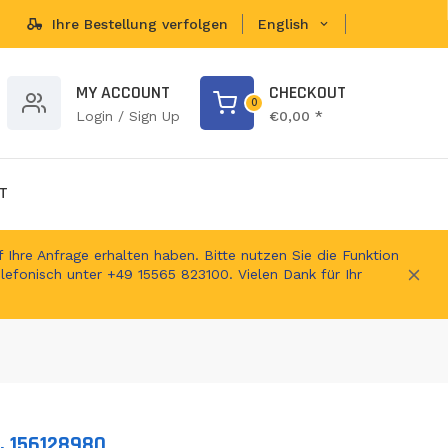
Ihre Bestellung verfolgen
English
brands...
MY ACCOUNT
CHECKOUT
0
Login / Sign Up
€0,00 *
T
 Ihre Anfrage erhalten haben. Bitte nutzen Sie die Funktion
elefonisch unter +49 15565 823100. Vielen Dank für Ihr
z, 156128980
ts.product.loader_label