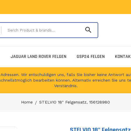
Serch Product & 
E
JAGUAR LAND ROVER FELGEN
GSP24 FELGEN
KONTAK
ressen. Wir entschuldigen uns, falls Sie bisher keine Antwort auf
schnellstmöglich bearbeiten können. Alternativ erreichen Sie uns t
Verständnis.
Home
STELVIO 18" Felgensatz, 156128980
STELVIO 18" Felgensat
Translation missing: en.produc