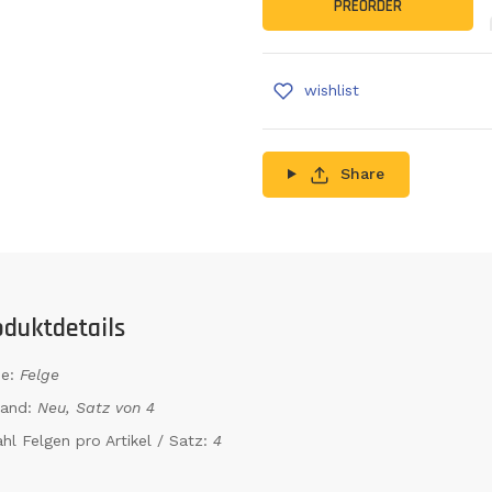
PREORDER
wishlist
Share
oduktdetails
e:
Felge
tand:
Neu, Satz von 4
hl Felgen pro Artikel / Satz:
4