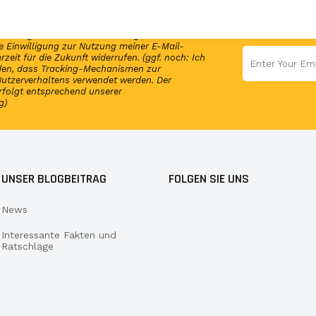
en Newsletter und erhalte per E-Mail
elmäßig Infos und exklusive Angebote von
 Einwilligung zur Nutzung meiner E-Mail-
rzeit für die Zukunft widerrufen. (ggf. noch: Ich
nden, dass Tracking-Mechanismen zur
utzerverhaltens verwendet werden. Der
rfolgt entsprechend unserer
g)
UNSER BLOGBEITRAG
FOLGEN SIE UNS
News
Interessante Fakten und
Ratschläge