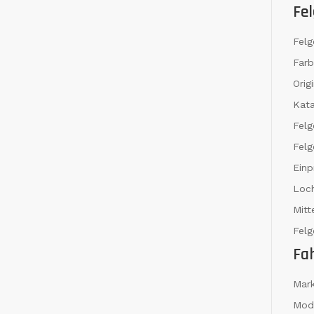
Fel
Felg
Far
Orig
Kat
Fel
Felg
Einp
Loch
Mit
Felg
Fa
Mar
Mod