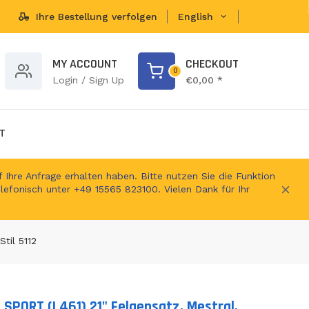
Ihre Bestellung verfolgen
English
brands...
MY ACCOUNT
CHECKOUT
0
Login / Sign Up
€0,00 *
T
 Ihre Anfrage erhalten haben. Bitte nutzen Sie die Funktion
elefonisch unter +49 15565 823100. Vielen Dank für Ihr
til 5112
SPORT (L461) 21" Felgensatz, Mestral,
ts.product.loader_label