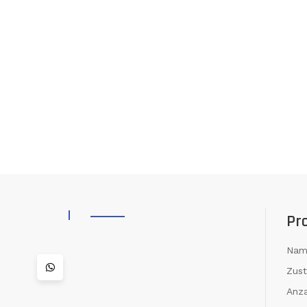
Pr
Nam
Zus
Anza