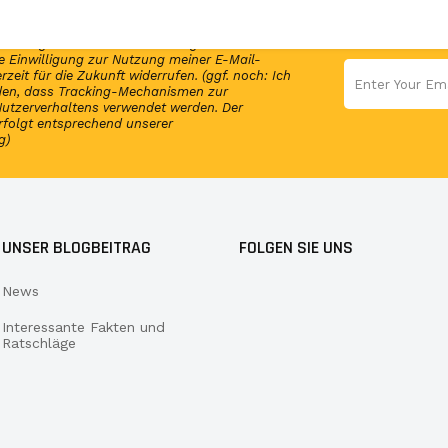
en Newsletter und erhalte per E-Mail
elmäßig Infos und exklusive Angebote von
 Einwilligung zur Nutzung meiner E-Mail-
rzeit für die Zukunft widerrufen. (ggf. noch: Ich
nden, dass Tracking-Mechanismen zur
utzerverhaltens verwendet werden. Der
rfolgt entsprechend unserer
g)
UNSER BLOGBEITRAG
FOLGEN SIE UNS
News
Interessante Fakten und
Ratschläge