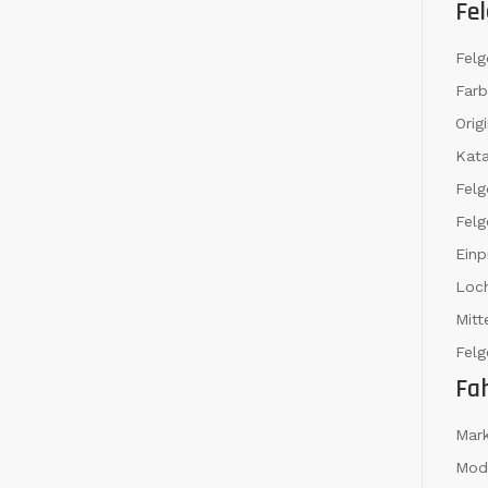
Fel
Felg
Far
Orig
Kat
Fel
Felg
Einp
Loch
Mit
Felg
Fa
Mar
Mod