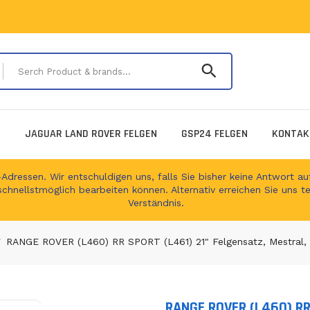
Serch Product & 
E
JAGUAR LAND ROVER FELGEN
GSP24 FELGEN
KONTAK
ressen. Wir entschuldigen uns, falls Sie bisher keine Antwort auf
schnellstmöglich bearbeiten können. Alternativ erreichen Sie uns t
Verständnis.
RANGE ROVER (L460) RR SPORT (L461) 21" Felgensatz, Mestral, S
RANGE ROVER (L460) RR 
Translation missing: en.produc