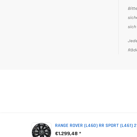
Bitt
sich
sich
Jede
Räde
*
(incl. VAT)
RANGE ROVER (L460) RR SPORT (L461) 21"
€1.299,48 *