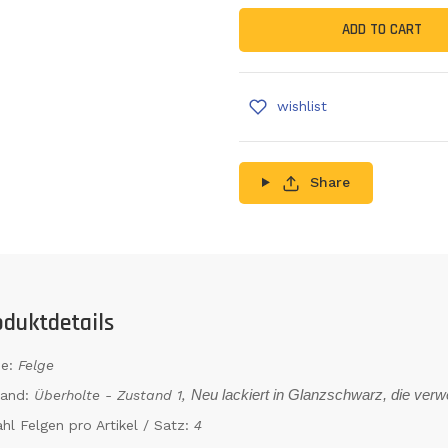
ADD TO CART
wishlist
Share
oduktdetails
e:
Felge
tand:
Überholte - Zustand 1,
Neu lackiert in Glanzschwarz, die ver
hl Felgen pro Artikel / Satz:
4