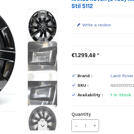
Stil 5112
Write a review
€1.299,48 *
Brand :
Land Rover
SKU :
GS0001012
Availability :
1
In Stock
Quantity
Translation missing: en.prod
Increase Quantity