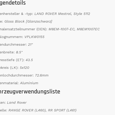
gendetails
enhersteller & -typ:
LAND ROVER Mestral, Style 5112
be:
Gloss Black [Glanzschwarz]
inalersatzteilnummer (OEN):
M8EM-1007-EC, M8EM1007EC
alognummern:
VPLKW0155
gendurchmesser:
21"
enbreite:
8.5"
resstiefe (ET):
43.5
kreis (LK):
5x120
tenlochdurchmesser:
72.6mm
enmaterial:
Aluminium
hrzeugverwendungsliste
ken:
Land Rover
elle:
RANGE ROVER (L460), RR SPORT (L461)