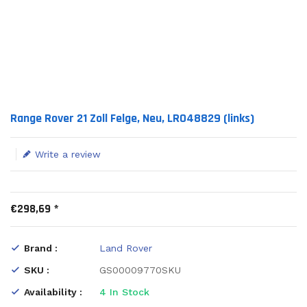
Translation missing: en.products.product.loader_label
Range Rover 21 Zoll Felge, Neu, LR048829 (links)
Write a review
€298,69 *
Brand :
Land Rover
SKU :
GS00009770SKU
Availability :
4
In Stock