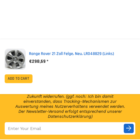
*
(incl. VAT)
Range Rover 21 Zoll Felge, Neu, LR048829 (links)
€298,69 *
NEWSLETTER ABONNIEREN!
Abonniere jetzt unseren Newsletter und erhalte per E-
ADD TO CART
Mail regelmäßig Infos regelmäßig Infos und exklusive
Angebote von GSP24 Germany. Diese Einwilligung zur
Nutzung meiner E-Mail-Adresse kann ich jederzeit für die
Zukunft widerrufen. (ggf. noch: Ich bin damit
einverstanden, dass Tracking-Mechanismen zur
Auswertung meines Nutzerverhaltens verwendet werden.
Der Newsletter-Versand erfolgt entsprechend unserer
Datenschutzerklärung)
arrow_forward