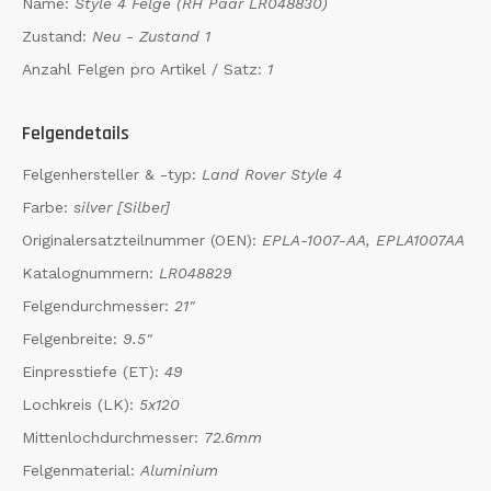
Name:
Style 4
Felge (RH Paar LR048830)
Zustand:
Neu - Zustand 1
Anzahl Felgen pro Artikel / Satz:
1
Felgendetails
Felgenhersteller & -typ:
Land Rover Style 4
Farbe:
silver [Silber]
Originalersatzteilnummer (OEN):
EPLA-1007-AA, EPLA1007AA
Katalognummern:
LR048829
Felgendurchmesser:
21"
Felgenbreite:
9.5"
Einpresstiefe (ET):
49
Lochkreis (LK):
5x120
Mittenlochdurchmesser:
72.6mm
Felgenmaterial:
Aluminium