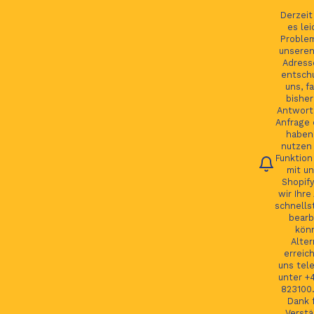
Ihre Bestellung verfolgen
English
Derzei
es lei
Proble
unseren
Adress
entsch
Se
uns, fa
bisher
Antwort 
Anfrage 
HOME
haben.
nutzen 
Funktion
JAGUAR TEILE
mit un
Shopify
LAND ROVER TEILE
wir Ihre
schnells
JAGUAR LAND ROVER FELGEN
bearb
kön
MORE
Alter
erreic
GSP24 Felgen
uns tel
unter +
Kontakt
823100.
Dank f
Verstä