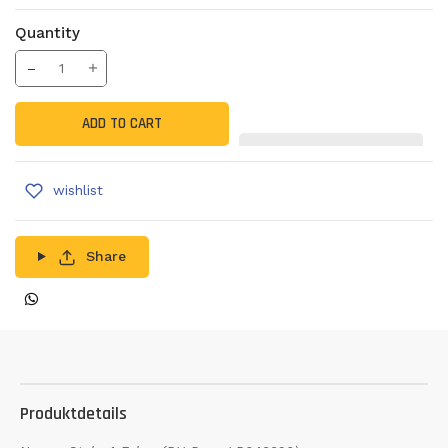
Quantity
Translation missing: en.products.product.decrease
Increase Quantity
ADD TO CART
wishlist
Share
Produktdetails