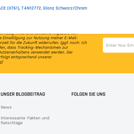
-PACE (X761), T4N12772, Glanz Schwarz/Chrom
en Newsletter und erhalte per E-Mail
elmäßig Infos und exklusive Angebote von
 Einwilligung zur Nutzung meiner E-Mail-
rzeit für die Zukunft widerrufen. (ggf. noch: Ich
nden, dass Tracking-Mechanismen zur
utzerverhaltens verwendet werden. Der
rfolgt entsprechend unserer
g)
UNSER BLOGBEITRAG
FOLGEN SIE UNS
News
Interessante Fakten und
Ratschläge