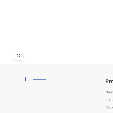
Pr
Nam
Zus
Far