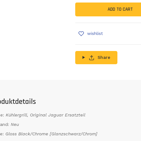
ADD TO CART
wishlist
Share
oduktdetails
e:
Kühlergrill, Original Jaguar Ersatzteil
tand:
Neu
be:
Gloss Black/Chrome [Glanzschwarz/Chrom]