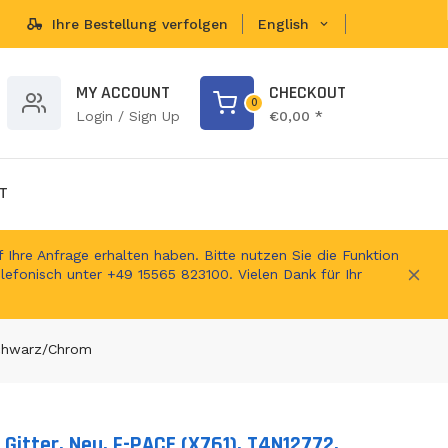
Ihre Bestellung verfolgen
English
brands...
MY ACCOUNT
CHECKOUT
0
Login / Sign Up
€0,00 *
T
 Ihre Anfrage erhalten haben. Bitte nutzen Sie die Funktion
elefonisch unter +49 15565 823100. Vielen Dank für Ihr
 Schwarz/Chrom
 Gitter, Neu, F-PACE (X761), T4N12772,
ts.product.loader_label