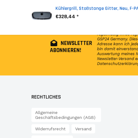
Kühlergrill, Stoßstange Gitter, Neu, F
€328,44 *
Abonniere jetzt unser
regelmäßig Infos reg
GSP24 Germany. Diese
NEWSLETTER
Adresse kann ich jede
ABONNIEREN!
bin damit einversta
Auswertung meines N
Newsletter-Versand e
Datenschutzerklärun
RECHTLICHES
Allgemeine
Geschäftsbedingungen (AGB)
Widerrufsrecht
Versand