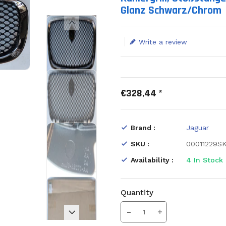
Glanz Schwarz/Chrom
Write a review
€328,44 *
Brand :
Jaguar
SKU :
00011229S
Availability :
4
In Stock
Quantity
Translation missing: en.prod
Increase Quantity