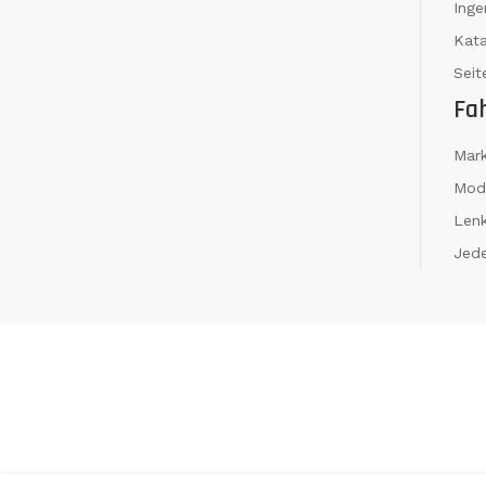
Ing
Kat
Seit
Fa
Mar
Mod
Len
Jede
*
(incl. VAT)