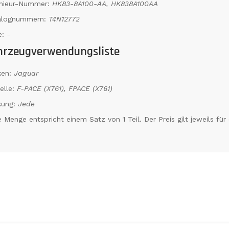
enieur-Nummer:
HK83-8A100-AA, HK838A100AA
alognummern:
T4N12772
e:
-
hrzeugverwendungsliste
ken:
Jaguar
elle:
F-PACE (X761), FPACE (X761)
kung:
Jede
 Menge entspricht einem Satz von 1 Teil. Der Preis gilt jeweils für 