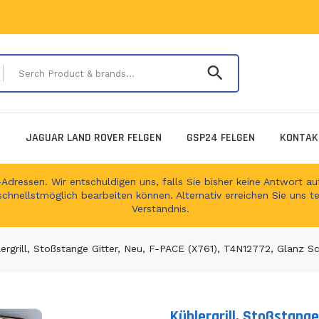
Serch Product & 
E
JAGUAR LAND ROVER FELGEN
GSP24 FELGEN
KONTAK
ressen. Wir entschuldigen uns, falls Sie bisher keine Antwort auf
schnellstmöglich bearbeiten können. Alternativ erreichen Sie uns t
Verständnis.
ergrill, Stoßstange Gitter, Neu, F-PACE (X761), T4N12772, Glanz
Kühlergrill, Stoßstange
Translation missing: en.produc