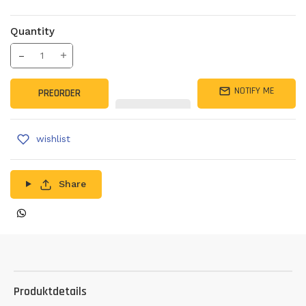
Quantity
Translation missing: en.products.product.decrease
Increase Quantity
NOTIFY ME
PREORDER
wishlist
Share
Produktdetails