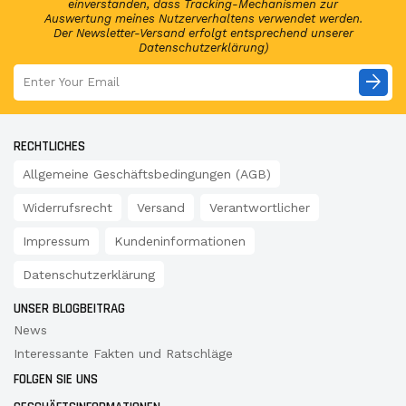
einverstanden, dass Tracking-Mechanismen zur
Auswertung meines Nutzerverhaltens verwendet werden.
Der Newsletter-Versand erfolgt entsprechend unserer
Datenschutzerklärung)
arrow_forward
RECHTLICHES
Allgemeine Geschäftsbedingungen (AGB)
Widerrufsrecht
Versand
Verantwortlicher
Impressum
Kundeninformationen
Datenschutzerklärung
UNSER BLOGBEITRAG
News
Interessante Fakten und Ratschläge
FOLGEN SIE UNS