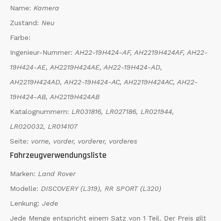
Name:
Kamera
Zustand:
Neu
Farbe:
Ingenieur-Nummer:
AH22-19H424-AF, AH2219H424AF, AH22-
19H424-AE, AH2219H424AE, AH22-19H424-AD,
AH2219H424AD, AH22-19H424-AC, AH2219H424AC, AH22-
19H424-AB, AH2219H424AB
Katalognummern:
LR031816, LR027186, LR021944,
LR020032, LR014107
Seite:
vorne, vorder, vorderer, vorderes
Fahrzeugverwendungsliste
Marken:
Land Rover
Modelle:
DISCOVERY (L319), RR SPORT (L320)
Lenkung:
Jede
Jede Menge entspricht einem Satz von 1 Teil. Der Preis gilt