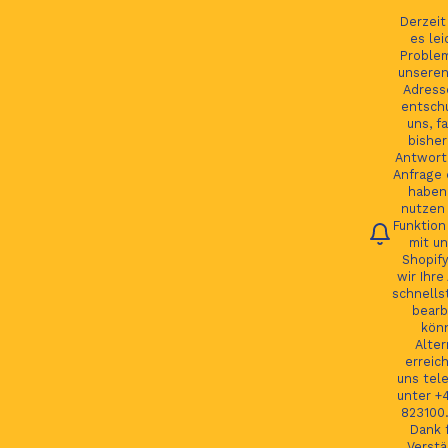
Ihre Bestellung verfolgen
English
Derzei
es lei
Proble
unseren
Adress
entsch
Se
uns, fa
bisher
Antwort 
Anfrage 
HOME
haben.
nutzen 
Funktion
JAGUAR TEILE
mit un
Shopify
LAND ROVER TEILE
wir Ihre
schnells
JAGUAR LAND ROVER FELGEN
bearb
kön
MORE
Alter
erreic
GSP24 Felgen
uns tel
unter +
Kontakt
823100.
Dank f
Verstä