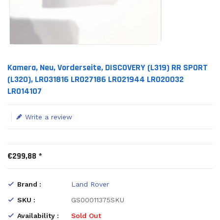
Translation missing: en.products.product.loader_label
Kamera, Neu, Vorderseite, DISCOVERY (L319) RR SPORT
(L320), LR031816 LR027186 LR021944 LR020032
LR014107
Write a review
€299,88 *
Brand :
Land Rover
SKU :
GS00011375SKU
Availability :
Sold Out