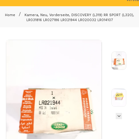
Home
Kamera, Neu, Vorderseite, DISCOVERY (L319) RR SPORT (L320),
LR031816 LR027186 LR021944 LR020032 LR014107