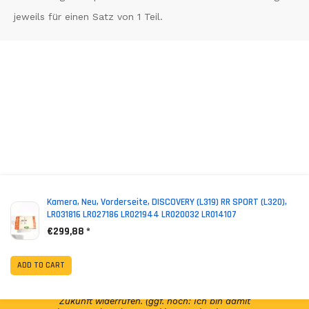
jeweils für einen Satz von 1 Teil.
*
(incl. VAT)
Kamera, Neu, Vorderseite, DISCOVERY (L319) RR SPORT (L320),
LR031816 LR027186 LR021944 LR020032 LR014107
€299,88 *
NEWSLETTER ABONNIEREN!
Abonniere jetzt unseren Newsletter und erhalte per E-
ADD TO CART
Mail regelmäßig Infos regelmäßig Infos und exklusive
Angebote von GSP24 Germany. Diese Einwilligung zur
Nutzung meiner E-Mail-Adresse kann ich jederzeit für die
Zukunft widerrufen. (ggf. noch: Ich bin damit