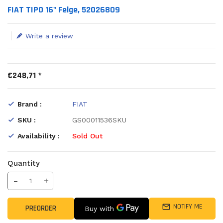
Translation missing: en.products.product.loader_label
FIAT TIPO 16" Felge, 52026809
Write a review
€248,71 *
Brand :
FIAT
SKU :
GS00011536SKU
Availability :
Sold Out
Quantity
Translation missing: en.products.product.decrease
Increase Quantity
NOTIFY ME
PREORDER