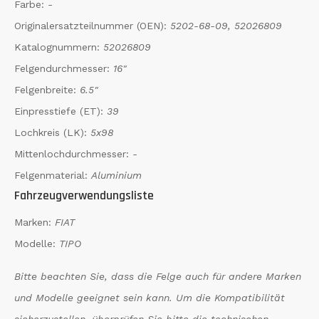
Farbe:
-
Originalersatzteilnummer (OEN):
5202-68-09, 52026809
Katalognummern:
52026809
Felgendurchmesser:
16"
Felgenbreite:
6.5"
Einpresstiefe (ET):
39
Lochkreis (LK):
5x98
Mittenlochdurchmesser:
-
Felgenmaterial:
Aluminium
Fahrzeugverwendungsliste
Marken:
FIAT
Modelle:
TIPO
Bitte beachten Sie, dass die Felge auch für andere Marken
und Modelle geeignet sein kann. Um die Kompatibilität
sicherzustellen, überprüfen Sie bitte die technischen