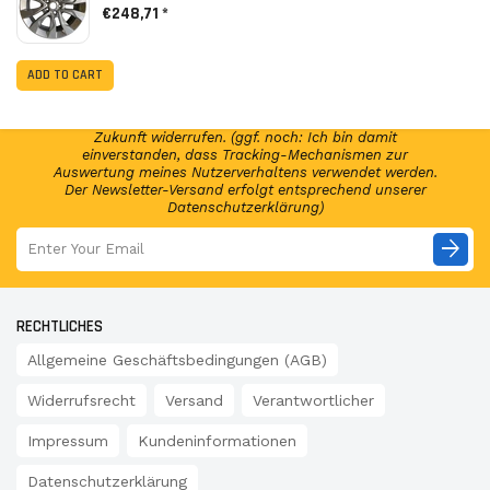
€248,71 *
NEWSLETTER ABONNIEREN!
Abonniere jetzt unseren Newsletter und erhalte per E-
ADD TO CART
Mail regelmäßig Infos regelmäßig Infos und exklusive
Angebote von GSP24 Germany. Diese Einwilligung zur
Nutzung meiner E-Mail-Adresse kann ich jederzeit für die
Zukunft widerrufen. (ggf. noch: Ich bin damit
einverstanden, dass Tracking-Mechanismen zur
Auswertung meines Nutzerverhaltens verwendet werden.
Der Newsletter-Versand erfolgt entsprechend unserer
Datenschutzerklärung)
arrow_forward
RECHTLICHES
Allgemeine Geschäftsbedingungen (AGB)
Widerrufsrecht
Versand
Verantwortlicher
Impressum
Kundeninformationen
Datenschutzerklärung