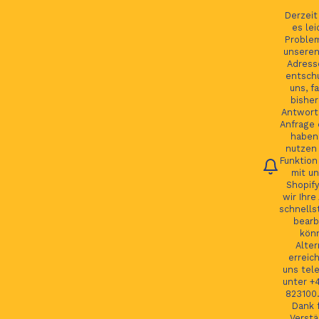
Ihre Bestellung verfolgen
English
Derzei
es lei
Proble
unseren
Adress
entsch
Se
uns, fa
bisher
Antwort 
Anfrage 
HOME
haben.
nutzen 
Funktion
JAGUAR TEILE
mit un
Shopify
LAND ROVER TEILE
wir Ihre
schnells
JAGUAR LAND ROVER FELGEN
bearb
kön
MORE
Alter
erreic
GSP24 Felgen
uns tel
unter +
Kontakt
823100.
Dank f
Verstä