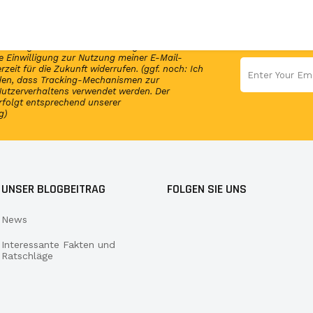
en Newsletter und erhalte per E-Mail
elmäßig Infos und exklusive Angebote von
 Einwilligung zur Nutzung meiner E-Mail-
rzeit für die Zukunft widerrufen. (ggf. noch: Ich
nden, dass Tracking-Mechanismen zur
utzerverhaltens verwendet werden. Der
rfolgt entsprechend unserer
g)
UNSER BLOGBEITRAG
FOLGEN SIE UNS
News
Interessante Fakten und
Ratschläge