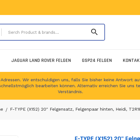
Serch Product & 
E
JAGUAR LAND ROVER FELGEN
GSP24 FELGEN
KONTAK
ressen. Wir entschuldigen uns, falls Sie bisher keine Antwort auf
schnellstmöglich bearbeiten können. Alternativ erreichen Sie uns t
Verständnis.
e
F-TYPE (X152) 20" Felgensatz, Felgenpaar hinten, Heidi, T2R
F-TYPE (X152) 20" Felge
Translation missing: en.produc