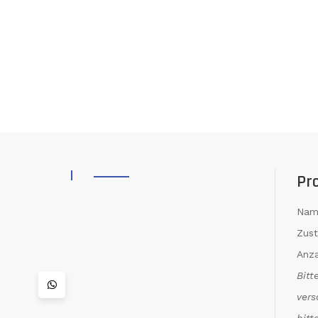
Pr
Nam
Zus
Anza
Bitt
vers