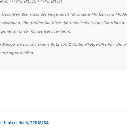
elle:
F-TYPE (X152), FTYPE (X152)
e beachten Sie, dass die Felge auch für andere Marken und Model
erzustellen, überprüfen Sie bitte die technischen Spezifikatione
 gerne an unser Kundenservice-Team.
 Menge entspricht einem Satz von 2 Rädern/Felgen/Reifen. Der Pre
rn/Felgen/Reifen.
ar Hinten, Heidi, T2R18764