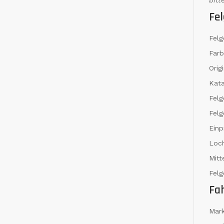
bitt
Fel
Felg
Far
Orig
Kat
Fel
Felg
Einp
Loch
Mit
Felg
Fa
Mar