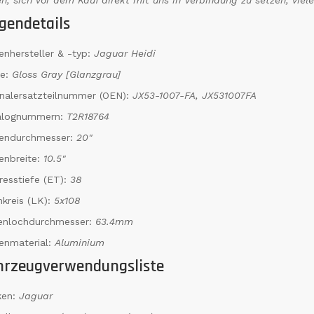
en, sich vor dem Kauf direkt mit uns in Verbindung zu setzen, viel
gendetails
enhersteller & -typ:
Jaguar Heidi
be:
Gloss Gray [Glanzgrau]
inalersatzteilnummer (OEN):
JX53-1007-FA, JX531007FA
alognummern:
T2R18764
gendurchmesser:
20"
enbreite:
10.5"
resstiefe (ET):
38
kreis (LK):
5x108
tenlochdurchmesser:
63.4mm
enmaterial:
Aluminium
hrzeugverwendungsliste
ken:
Jaguar