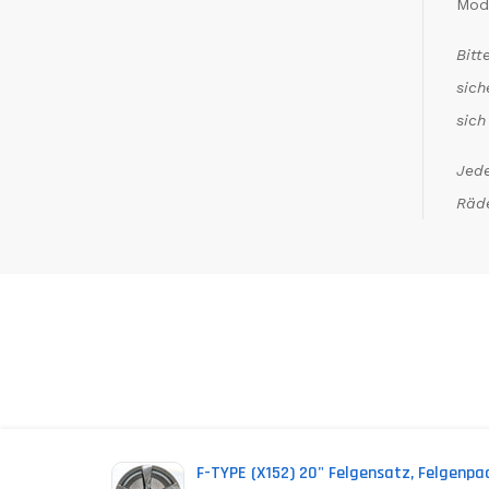
Mod
Bitt
sich
sich
Jede
Räde
*
(incl. VAT)
F-TYPE (X152) 20" Felgensatz, Felgenpa