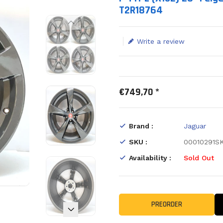
T2R18764
Write a review
€749,70 *
Brand :
Jaguar
SKU :
00010291S
Availability :
Sold Out
PREORDER