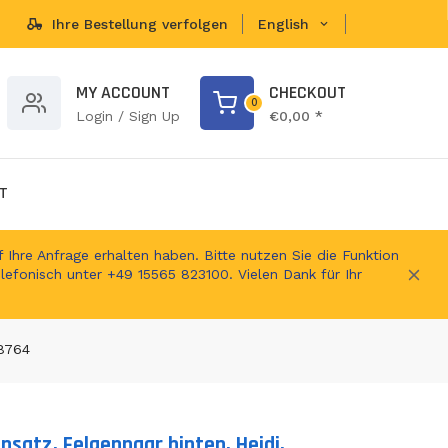
Ihre Bestellung verfolgen
English
brands...
MY ACCOUNT
CHECKOUT
0
Login / Sign Up
€0,00 *
T
 Ihre Anfrage erhalten haben. Bitte nutzen Sie die Funktion
elefonisch unter +49 15565 823100. Vielen Dank für Ihr
18764
nsatz, Felgenpaar hinten, Heidi,
ts.product.loader_label