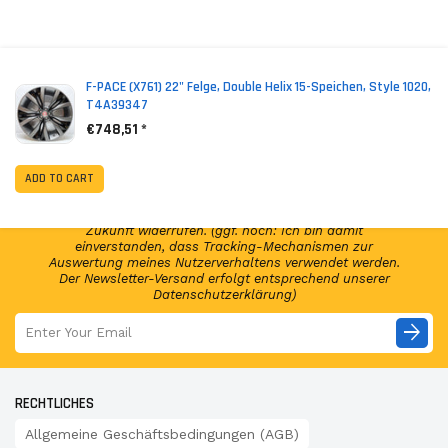
*
(incl. VAT)
F-PACE (X761) 22" Felge, Double Helix 15-Speichen, Style 1020,
T4A39347
€748,51 *
NEWSLETTER ABONNIEREN!
Abonniere jetzt unseren Newsletter und erhalte per E-
ADD TO CART
Mail regelmäßig Infos regelmäßig Infos und exklusive
Angebote von GSP24 Germany. Diese Einwilligung zur
Nutzung meiner E-Mail-Adresse kann ich jederzeit für die
Zukunft widerrufen. (ggf. noch: Ich bin damit
einverstanden, dass Tracking-Mechanismen zur
Auswertung meines Nutzerverhaltens verwendet werden.
Der Newsletter-Versand erfolgt entsprechend unserer
Datenschutzerklärung)
arrow_forward
RECHTLICHES
Allgemeine Geschäftsbedingungen (AGB)