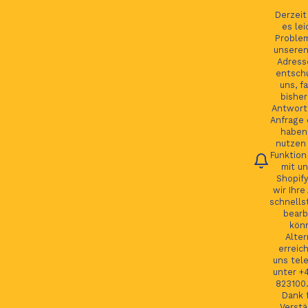
Ihre Bestellung verfolgen
English
Derzei
es lei
Proble
unseren
Adress
entsch
Se
uns, fa
bisher
Antwort 
Anfrage 
HOME
haben.
nutzen 
Funktion
JAGUAR TEILE
mit un
Shopify
LAND ROVER TEILE
wir Ihre
schnells
JAGUAR LAND ROVER FELGEN
bearb
kön
MORE
Alter
erreic
GSP24 Felgen
uns tel
unter +
Kontakt
823100.
Dank f
Verstä