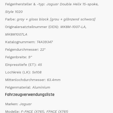
Felgenhersteller & -typ:
Jaguar Double Helix 15-spoke,
Style 1020
Farbe:
gray + gloss black [grau + glänzend schwarz]
Originalersatzteilnummer (OEN):
MK8M-1007-LA,
MK8M1007LA
Katalognummern:
T4A39347
Felgendurchmesser:
22"
Felgenbreite:
9"
Einpresstiefe (ET):
45
Lochkreis (LK):
5x108
Mittenlochdurchmesser:
63.4mm
Felgenmaterial:
Aluminium
Fahrzeugverwendungsliste
Marken:
Jaguar
Modelle:
F-PACE (X761), FPACE (X761)