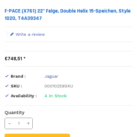
Translation missing: en.products.product.loader_label
F-PACE (X761) 22" Felge, Double Helix 15-Speichen, Style
1020, T4A39347
Write a review
€748,51 *
Brand :
Jaguar
SKU :
00010259SKU
Availability :
4
In Stock
Quantity
Translation missing: en.products.product.decrease
Increase Quantity