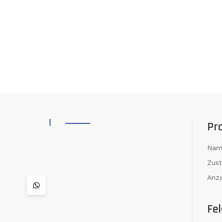
Pr
Nam
Zus
Anza
Fel