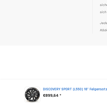
sich
sich
Jede
Räde
*
(incl. VAT)
DISCOVERY SPORT (L550) 18" Felgensatz
€899,64 *
Abonniere jetzt unser