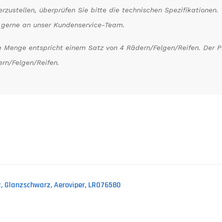
erzustellen, überprüfen Sie bitte die technischen Spezifikatione
 gerne an unser Kundenservice-Team.
 Menge entspricht einem Satz von 4 Rädern/Felgen/Reifen. Der Pre
rn/Felgen/Reifen.
, Glanzschwarz, Aeroviper, LR076580
en Newsletter und erhalte per E-Mail