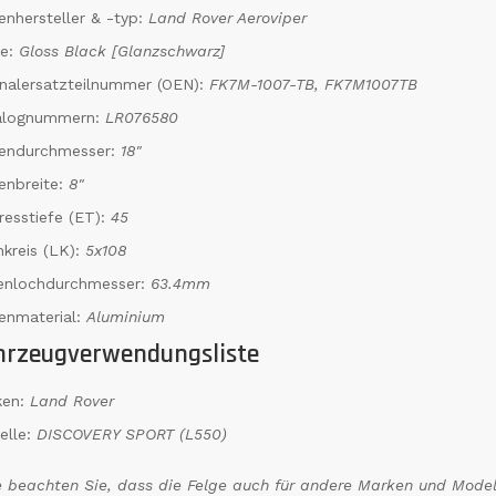
enhersteller & -typ:
Land Rover Aeroviper
be:
Gloss Black [Glanzschwarz]
inalersatzteilnummer (OEN):
FK7M-1007-TB, FK7M1007TB
alognummern:
LR076580
gendurchmesser:
18"
enbreite:
8"
resstiefe (ET):
45
kreis (LK):
5x108
tenlochdurchmesser:
63.4mm
enmaterial:
Aluminium
hrzeugverwendungsliste
ken:
Land Rover
elle:
DISCOVERY SPORT (L550)
e beachten Sie, dass die Felge auch für andere Marken und Model