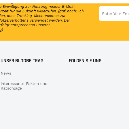
elmäßig Infos und exklusive Angebote von
 Einwilligung zur Nutzung meiner E-Mail-
rzeit für die Zukunft widerrufen. (ggf. noch: Ich
nden, dass Tracking-Mechanismen zur
utzerverhaltens verwendet werden. Der
rfolgt entsprechend unserer
g)
UNSER BLOGBEITRAG
FOLGEN SIE UNS
News
Interessante Fakten und
Ratschläge