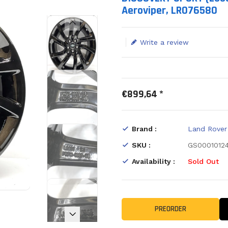
Aeroviper, LR076580
Write a review
€899,64 *
Brand :
Land Rover
SKU :
GS0001012
Availability :
Sold Out
PREORDER