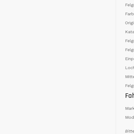
Felg
Far
Orig
Kat
Fel
Felg
Einp
Loch
Mit
Felg
Fa
Mar
Mod
Bitt