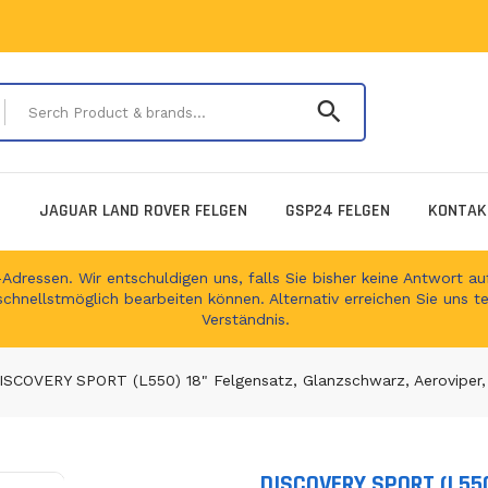
Serch Product & 
E
JAGUAR LAND ROVER FELGEN
GSP24 FELGEN
KONTAK
ressen. Wir entschuldigen uns, falls Sie bisher keine Antwort auf
schnellstmöglich bearbeiten können. Alternativ erreichen Sie uns t
Verständnis.
ISCOVERY SPORT (L550) 18" Felgensatz, Glanzschwarz, Aeroviper
DISCOVERY SPORT (L550
Translation missing: en.produc