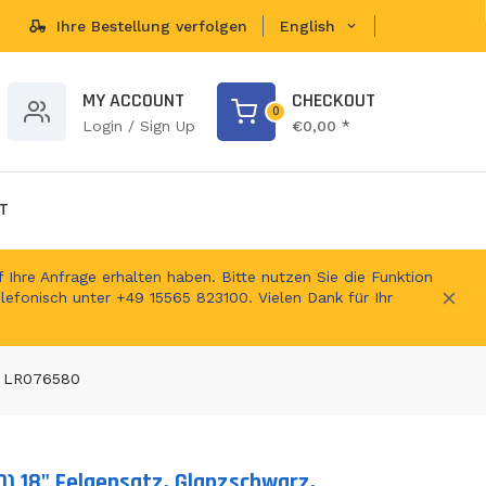
Ihre Bestellung verfolgen
English
brands...
MY ACCOUNT
CHECKOUT
0
Login / Sign Up
€0,00 *
T
 Ihre Anfrage erhalten haben. Bitte nutzen Sie die Funktion
elefonisch unter +49 15565 823100. Vielen Dank für Ihr
, LR076580
) 18" Felgensatz, Glanzschwarz,
ts.product.loader_label