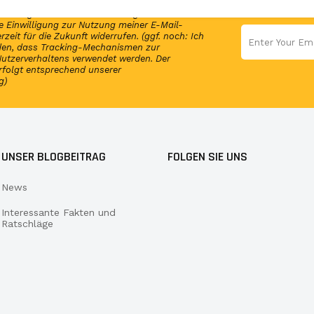
en Newsletter und erhalte per E-Mail
elmäßig Infos und exklusive Angebote von
 Einwilligung zur Nutzung meiner E-Mail-
rzeit für die Zukunft widerrufen. (ggf. noch: Ich
nden, dass Tracking-Mechanismen zur
utzerverhaltens verwendet werden. Der
rfolgt entsprechend unserer
g)
UNSER BLOGBEITRAG
FOLGEN SIE UNS
News
Interessante Fakten und
Ratschläge