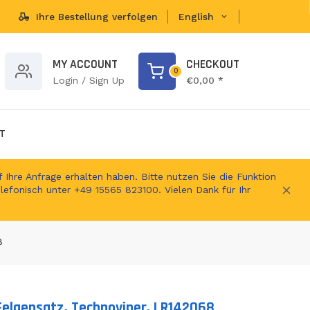
Ihre Bestellung verfolgen
English
brands...
MY ACCOUNT
CHECKOUT
0
Login / Sign Up
€0,00 *
T
 Ihre Anfrage erhalten haben. Bitte nutzen Sie die Funktion
elefonisch unter +49 15565 823100. Vielen Dank für Ihr
8
Felgensatz, Technoviper, LR142068
ts.product.loader_label