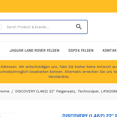
Serch Product & 
E
JAGUAR LAND ROVER FELGEN
GSP24 FELGEN
KONTAK
ressen. Wir entschuldigen uns, falls Sie bisher keine Antwort auf
schnellstmöglich bearbeiten können. Alternativ erreichen Sie uns t
Verständnis.
Home
DISCOVERY (L462) 22" Felgensatz, Technoviper, LR14206
DISCOVERY (L462) 22" 
Translation missing: en.produc