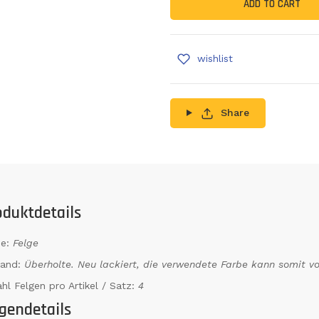
ADD TO CART
wishlist
Share
oduktdetails
e:
Felge
tand:
Überholte. Neu lackiert, die verwendete Farbe kann somit v
hl Felgen pro Artikel / Satz:
4
gendetails