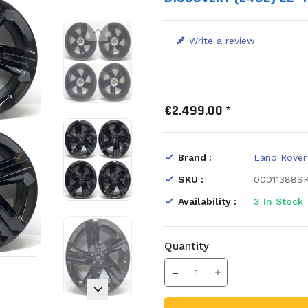
Write a review
€2.499,00 *
Brand :
Land Rover
SKU :
00011388S
Availability :
3
In Stock
Quantity
Translation missing: en.prod
Increase Quantity