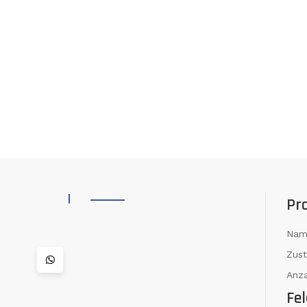
Pr
Nam
Zus
Anza
Fel