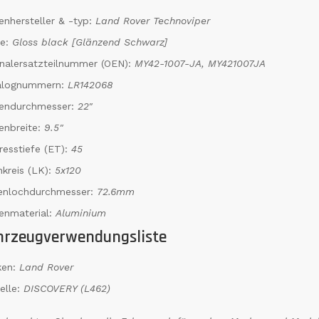
enhersteller & -typ:
Land Rover Technoviper
be:
Gloss black [Glänzend Schwarz]
inalersatzteilnummer (OEN):
MY42-1007-JA, MY421007JA
alognummern:
LR142068
gendurchmesser:
22"
enbreite:
9.5"
resstiefe (ET):
45
kreis (LK):
5x120
tenlochdurchmesser:
72.6mm
enmaterial:
Aluminium
hrzeugverwendungsliste
ken:
Land Rover
elle:
DISCOVERY (L462)