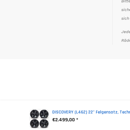
Bitt
sich
sich
Jede
Räde
*
(incl. VAT)
DISCOVERY (L462) 22" Felgensatz, Tech
€2.499,00 *