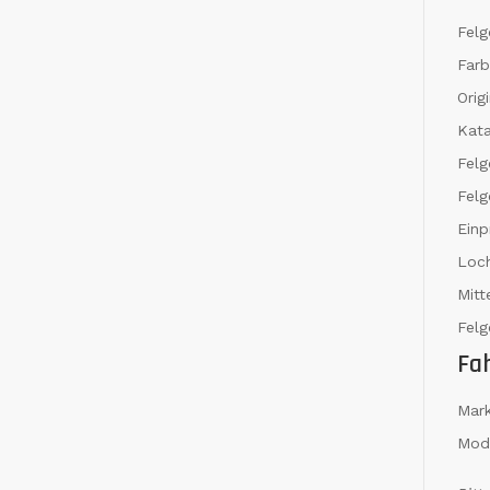
Felg
Far
Orig
Kat
Fel
Felg
Einp
Loch
Mit
Felg
Fa
Mar
Mod