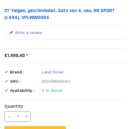
Translation missing: en.products.product.loader_label
21" Felgen, geschmiedet, Satz von 4, neu, RR SPORT
(L494), VPLWW0084
Write a review
€1.499,40 *
Brand :
Land Rover
SKU :
00009692SKU
Availability :
2
In Stock
Quantity
Translation missing: en.products.product.decrease
Increase Quantity