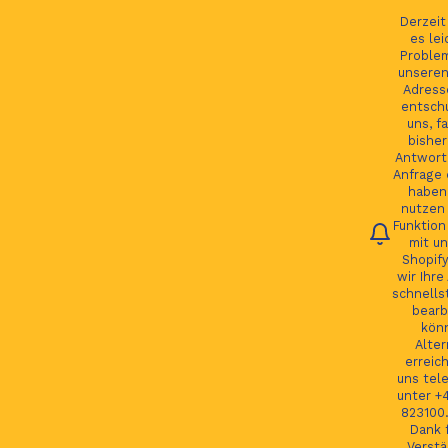
Ihre Bestellung verfolgen
English
Derzei
es lei
Proble
unseren
Adress
entsch
Se
uns, fa
bisher
Antwort 
Anfrage 
HOME
haben.
nutzen 
Funktion
JAGUAR TEILE
mit un
Shopify
LAND ROVER TEILE
wir Ihre
schnells
JAGUAR LAND ROVER FELGEN
bearb
kön
MORE
Alter
erreic
GSP24 Felgen
uns tel
unter +
Kontakt
823100.
Dank f
Verstä