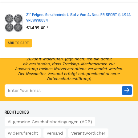
*
(incl. VAT)
21" Felgen, Geschmiedet, Satz Von 4, Neu, RR SPORT (L494),
VPLWW0084
€1.499,40 *
NEWSLETTER ABONNIEREN!
Abonniere jetzt unseren Newsletter und erhalte per E-
ADD TO CART
Mail regelmäßig Infos regelmäßig Infos und exklusive
Angebote von GSP24 Germany. Diese Einwilligung zur
Nutzung meiner E-Mail-Adresse kann ich jederzeit für die
Zukunft widerrufen. (ggf. noch: Ich bin damit
einverstanden, dass Tracking-Mechanismen zur
Auswertung meines Nutzerverhaltens verwendet werden.
Der Newsletter-Versand erfolgt entsprechend unserer
Datenschutzerklärung)
arrow_forward
RECHTLICHES
Allgemeine Geschäftsbedingungen (AGB)
Widerrufsrecht
Versand
Verantwortlicher