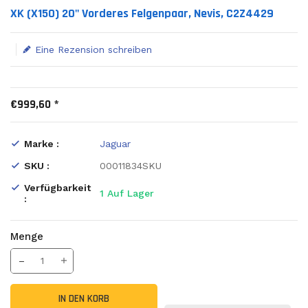
Translation missing: de.products.product.loader_label
XK (X150) 20" Vorderes Felgenpaar, Nevis, C2Z4429
Eine Rezension schreiben
€999,60 *
Marke :
Jaguar
SKU :
00011834SKU
Verfügbarkeit
1
Auf Lager
:
Menge
Translation missing: de.products.product.decrease
Menge erhöhen
IN DEN KORB