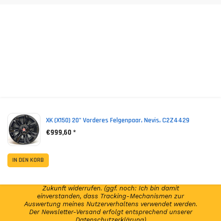
*
Inkl. MwSt. zzgl. Versandkosten (Lieferbeschränkungen)
XK (X150) 20" Vorderes Felgenpaar, Nevis, C2Z4429
€999,60 *
NEWSLETTER ABONNIEREN!
Abonniere jetzt unseren Newsletter und erhalte per E-
IN DEN KORB
Mail regelmäßig Infos regelmäßig Infos und exklusive
Angebote von GSP24 Germany. Diese Einwilligung zur
Nutzung meiner E-Mail-Adresse kann ich jederzeit für die
Zukunft widerrufen. (ggf. noch: Ich bin damit
einverstanden, dass Tracking-Mechanismen zur
Auswertung meines Nutzerverhaltens verwendet werden.
Der Newsletter-Versand erfolgt entsprechend unserer
Datenschutzerklärung)