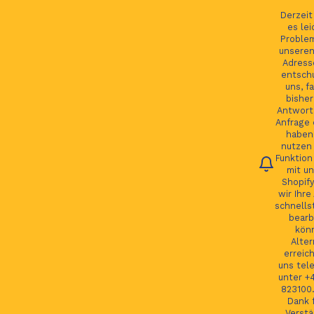
Ihre Bestellung verfolgen
Deutsch
Derzei
es lei
Proble
unseren
Adress
entsch
Du
uns, fa
bisher
Antwort 
Anfrage 
HOME
haben.
nutzen 
Funktion
JAGUAR TEILE
mit un
Shopify
LAND ROVER TEILE
wir Ihre
schnells
JAGUAR LAND ROVER FELGEN
bearb
kön
MORE
Alter
erreic
GSP24 Felgen
uns tel
unter +
Kontakt
823100.
Dank f
Verstä