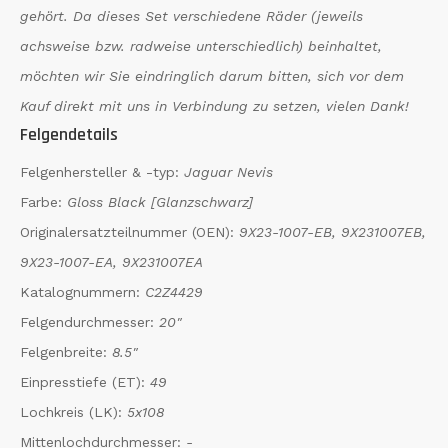
gehört. Da dieses Set verschiedene Räder (jeweils
achsweise bzw. radweise unterschiedlich) beinhaltet,
möchten wir Sie eindringlich darum bitten, sich vor dem
Kauf direkt mit uns in Verbindung zu setzen, vielen Dank!
Felgendetails
Felgenhersteller & -typ:
Jaguar Nevis
Farbe:
Gloss Black [Glanzschwarz]
Originalersatzteilnummer (OEN):
9X23-1007-EB, 9X231007EB,
9X23-1007-EA, 9X231007EA
Katalognummern:
C2Z4429
Felgendurchmesser:
20"
Felgenbreite:
8.5"
Einpresstiefe (ET):
49
Lochkreis (LK):
5x108
Mittenlochdurchmesser:
-