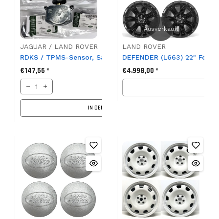
Ausverkauft
JAGUAR / LAND ROVER
LAND ROVER
RDKS / TPMS-Sensor, Satz von 4, Neu, LR156918, T2H53
DEFENDER (L663) 22" Felgen
€147,56 *
€4.998,00 *
IN DEN KORB