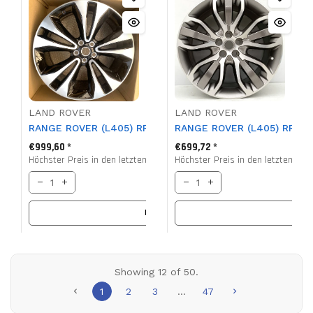
LAND ROVER
LAND ROVER
RANGE ROVER (L405) RR SPORT (L494) 22" Felge, Magnu
RANGE ROVER (L405) RR SPO
€999,60 *
€699,72 *
Höchster Preis in den letzten 30 Tagen vor dem Verkauf
Höchster Preis in den letzten 30 
€1.592,22 *
IN DEN KORB
IN DE
Showing
12
of 50.
1
2
3
…
47