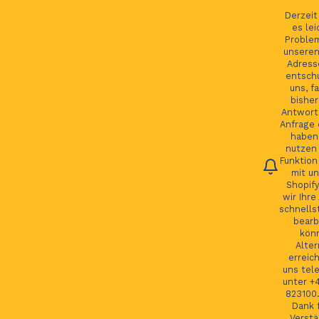
Ihre Bestellung verfolgen
Deutsch
Derzei
es lei
Proble
unseren
Adress
entsch
Du
uns, fa
bisher
Antwort 
Anfrage 
HOME
haben.
nutzen 
Funktion
JAGUAR TEILE
mit un
Shopify
LAND ROVER TEILE
wir Ihre
schnells
JAGUAR LAND ROVER FELGEN
bearb
kön
MORE
Alter
erreic
GSP24 Felgen
uns tel
unter +
Kontakt
823100.
Dank f
Verstä