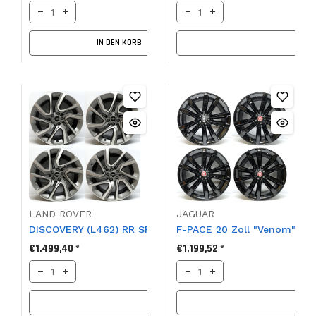
IN DEN KORB
LAND ROVER
JAGUAR
DISCOVERY (L462) RR SPORT (L494) 21" Felgensatz, Kong,
F-PACE 20 Zoll "Venom" Lei
€1.499,40 *
€1.199,52 *
IN DEN KORB
IN D