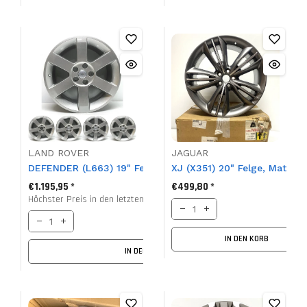
LAND ROVER
JAGUAR
DEFENDER (L663) 19" Felgensatz, Mars, Style 6009, LR129
XJ (X351) 20" Felge, Mataiv
€1.195,95 *
€499,80 *
Höchster Preis in den letzten 30 Tagen vor dem Verkauf
€1.648,15 *
IN DEN KORB
IN DEN KORB