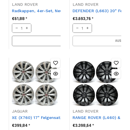
LAND ROVER
LAND ROVER
Radkappen, 4er-Set, Neu, RANGE ROVER P38, ANR3522MNH
DEFENDER (L663) 20" Felgens
€61,88 *
€3.693,76 *
IN DEN KORB
AUSVERK
JAGUAR
LAND ROVER
XE (X760) 17" Felgensatz, Stealth, T4N28442
RANGE ROVER (L460) & RR SP
€399,84 *
€3.398,64 *