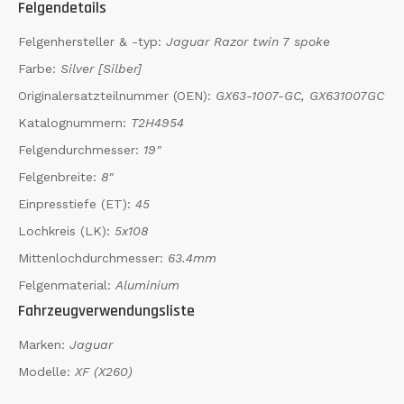
Felgendetails
Felgenhersteller & -typ:
Jaguar Razor twin 7 spoke
Farbe:
Silver [Silber]
Originalersatzteilnummer (OEN):
GX63-1007-GC, GX631007GC
Katalognummern:
T2H4954
Felgendurchmesser:
19"
Felgenbreite:
8"
Einpresstiefe (ET):
45
Lochkreis (LK):
5x108
Mittenlochdurchmesser:
63.4mm
Felgenmaterial:
Aluminium
Fahrzeugverwendungsliste
Marken:
Jaguar
Modelle:
XF (X260)