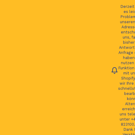
Ihre Bestellung verfolgen
Deutsch
Derzei
es lei
Proble
unseren
Adress
entsch
Du
uns, fa
bisher
Antwort 
Anfrage 
HOME
haben.
nutzen 
Funktion
JAGUAR TEILE
mit un
Shopify
LAND ROVER TEILE
wir Ihre
schnells
JAGUAR LAND ROVER FELGEN
bearb
kön
MORE
Alter
erreic
GSP24 Felgen
uns tel
unter +
Kontakt
823100.
Dank f
Verstä