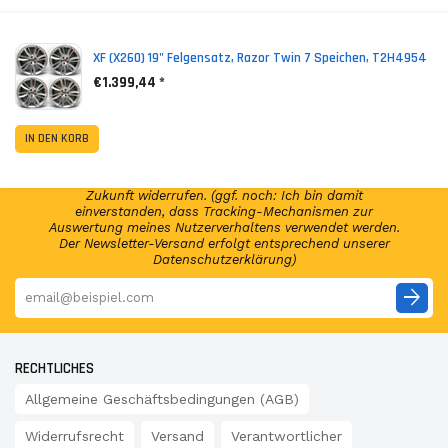
*
Inkl. MwSt. zzgl. Versandkosten (Lieferbeschränkungen)
XF (X260) 19" Felgensatz, Razor Twin 7 Speichen, T2H4954
€1.399,44 *
NEWSLETTER ABONNIEREN!
Abonniere jetzt unseren Newsletter und erhalte per E-
IN DEN KORB
Mail regelmäßig Infos regelmäßig Infos und exklusive
Angebote von GSP24 Germany. Diese Einwilligung zur
Nutzung meiner E-Mail-Adresse kann ich jederzeit für die
Zukunft widerrufen. (ggf. noch: Ich bin damit
einverstanden, dass Tracking-Mechanismen zur
Auswertung meines Nutzerverhaltens verwendet werden.
Der Newsletter-Versand erfolgt entsprechend unserer
Datenschutzerklärung)
arrow_forward
RECHTLICHES
Allgemeine Geschäftsbedingungen (AGB)
Widerrufsrecht
Versand
Verantwortlicher