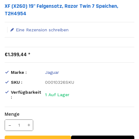
Translation missing: de.products.product.loader_label
XF (X260) 19" Felgensatz, Razor Twin 7 Speichen,
T2H4954
Eine Rezension schreiben
€1.399,44 *
Marke :
Jaguar
SKU :
00010326SKU
Verfügbarkeit
1
Auf Lager
:
Menge
Translation missing: de.products.product.decrease
Menge erhöhen