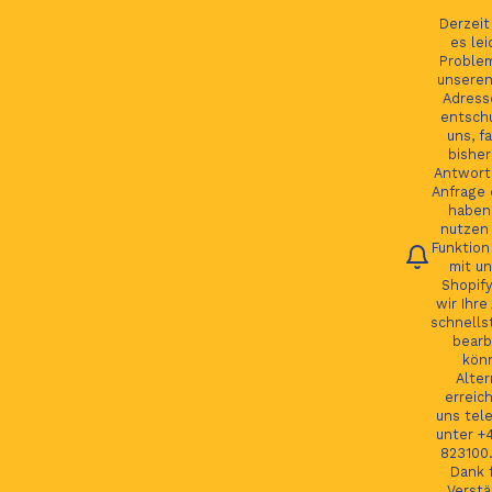
Ihre Bestellung verfolgen
Deutsch
Derzei
es lei
Proble
unseren
Adress
entsch
Du
uns, fa
bisher
Antwort 
Anfrage 
HOME
haben.
nutzen 
Funktion
JAGUAR TEILE
mit un
Shopify
LAND ROVER TEILE
wir Ihre
schnells
JAGUAR LAND ROVER FELGEN
bearb
kön
MORE
Alter
erreic
GSP24 Felgen
uns tel
unter +
Kontakt
823100.
Dank f
Verstä