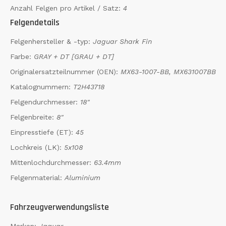
Anzahl Felgen pro Artikel / Satz:
4
Felgendetails
Felgenhersteller & -typ:
Jaguar Shark Fin
Farbe:
GRAY + DT [GRAU + DT]
Originalersatzteilnummer (OEN):
MX63-1007-BB, MX631007BB
Katalognummern:
T2H43718
Felgendurchmesser:
18"
Felgenbreite:
8"
Einpresstiefe (ET):
45
Lochkreis (LK):
5x108
Mittenlochdurchmesser:
63.4mm
Felgenmaterial:
Aluminium
Fahrzeugverwendungsliste
Marken:
Jaguar