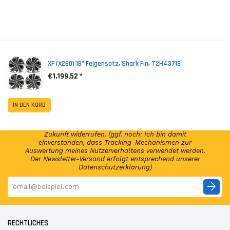
*
Inkl. MwSt. zzgl. Versandkosten (Lieferbeschränkungen)
XF (X260) 18" Felgensatz, Shark Fin, T2H43718
€1.199,52 *
NEWSLETTER ABONNIEREN!
Abonniere jetzt unseren Newsletter und erhalte per E-
IN DEN KORB
Mail regelmäßig Infos regelmäßig Infos und exklusive
Angebote von GSP24 Germany. Diese Einwilligung zur
Nutzung meiner E-Mail-Adresse kann ich jederzeit für die
Zukunft widerrufen. (ggf. noch: Ich bin damit
einverstanden, dass Tracking-Mechanismen zur
Auswertung meines Nutzerverhaltens verwendet werden.
Der Newsletter-Versand erfolgt entsprechend unserer
Datenschutzerklärung)
arrow_forward
RECHTLICHES