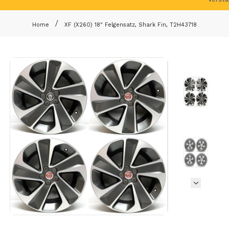
Home
XF (X260) 18" Felgensatz, Shark Fin, T2H43718