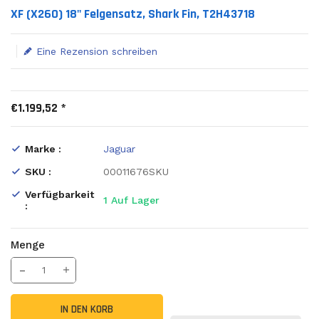
Translation missing: de.products.product.loader_label
XF (X260) 18" Felgensatz, Shark Fin, T2H43718
Eine Rezension schreiben
€1.199,52 *
Marke :
Jaguar
SKU :
00011676SKU
Verfügbarkeit
1
Auf Lager
:
Menge
Translation missing: de.products.product.decrease
Menge erhöhen
IN DEN KORB