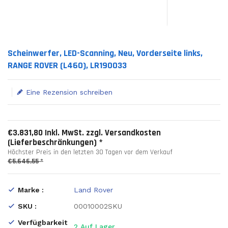
Translation missing: de.products.product.loader_label
Scheinwerfer, LED-Scanning, Neu, Vorderseite links,
RANGE ROVER (L460), LR190033
Eine Rezension schreiben
€3.831,80 Inkl. MwSt. zzgl. Versandkosten
(Lieferbeschränkungen) *
Höchster Preis in den letzten 30 Tagen vor dem Verkauf
€5.646,55 *
Marke :
Land Rover
SKU :
00010002SKU
Verfügbarkeit
2
Auf Lager