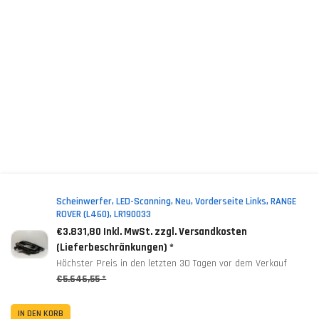
*
Inkl. MwSt. zzgl. Versandkosten (Lieferbeschränkungen)
Scheinwerfer, LED-Scanning, Neu, Vorderseite Links, RANGE
ROVER (L460), LR190033
€3.831,80 Inkl. MwSt. zzgl. Versandkosten
NEWSLETTER ABONNIEREN!
(Lieferbeschränkungen) *
Abonniere jetzt unseren Newsletter und erhalte per E-
Höchster Preis in den letzten 30 Tagen vor dem Verkauf
Mail regelmäßig Infos regelmäßig Infos und exklusive
€5.646,55 *
Angebote von GSP24 Germany. Diese Einwilligung zur
Nutzung meiner E-Mail-Adresse kann ich jederzeit für die
Zukunft widerrufen. (ggf. noch: Ich bin damit
IN DEN KORB
einverstanden, dass Tracking-Mechanismen zur