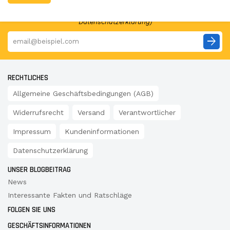
Auswertung meines Nutzerverhaltens verwendet werden.
Der Newsletter-Versand erfolgt entsprechend unserer
Datenschutzerklärung)
arrow_forward
RECHTLICHES
Allgemeine Geschäftsbedingungen (AGB)
Widerrufsrecht
Versand
Verantwortlicher
Impressum
Kundeninformationen
Datenschutzerklärung
UNSER BLOGBEITRAG
News
Interessante Fakten und Ratschläge
FOLGEN SIE UNS
GESCHÄFTSINFORMATIONEN