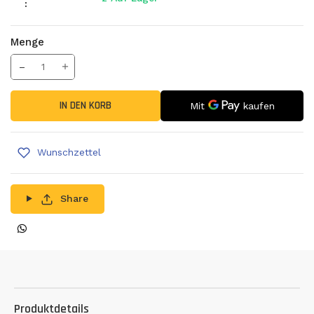
:
Menge
Translation missing: de.products.product.decrease
Menge erhöhen
IN DEN KORB
Wunschzettel
Share
Produktdetails