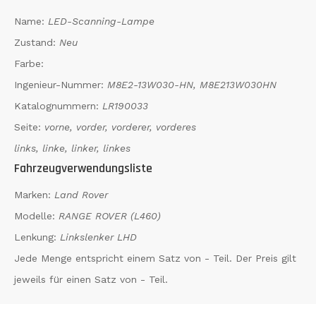
Name:
LED-Scanning-Lampe
Zustand:
Neu
Farbe:
Ingenieur-Nummer:
M8E2-13W030-HN, M8E213W030HN
Katalognummern:
LR190033
Seite:
vorne, vorder, vorderer, vorderes
links, linke, linker, linkes
Fahrzeugverwendungsliste
Marken:
Land Rover
Modelle:
RANGE ROVER (L460)
Lenkung:
Linkslenker LHD
Jede Menge entspricht einem Satz von - Teil. Der Preis gilt
jeweils für einen Satz von - Teil.