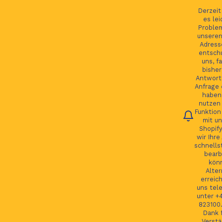
Ihre Bestellung verfolgen
Deutsch
Derzei
es lei
Proble
unseren
Adress
entsch
Du
uns, fa
bisher
Antwort 
Anfrage 
HOME
haben.
nutzen 
Funktion
JAGUAR TEILE
mit un
Shopify
LAND ROVER TEILE
wir Ihre
schnells
JAGUAR LAND ROVER FELGEN
bearb
kön
MORE
Alter
erreic
GSP24 Felgen
uns tel
unter +
Kontakt
823100.
Dank f
Verstä