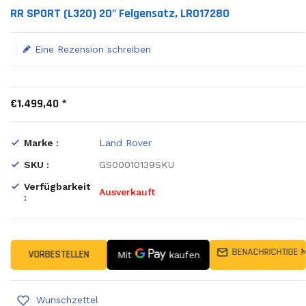
Translation missing: de.products.product.loader_label
RR SPORT (L320) 20" Felgensatz, LR017280
Eine Rezension schreiben
€1.499,40 *
Marke :
Land Rover
SKU :
GS00010139SKU
Verfügbarkeit
Ausverkauft
:
BENACHRICHTIGE 
VORBESTELLEN
Wunschzettel