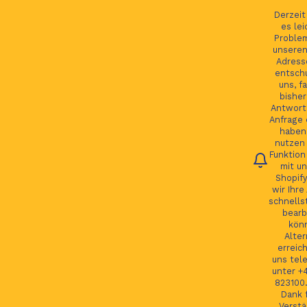
Ihre Bestellung verfolgen
Deutsch
Derzei
es lei
Proble
unseren
Adress
entsch
Du
uns, fa
bisher
Antwort 
Anfrage 
HOME
haben.
nutzen 
Funktion
JAGUAR TEILE
mit un
Shopify
LAND ROVER TEILE
wir Ihre
schnells
JAGUAR LAND ROVER FELGEN
bearb
kön
MORE
Alter
erreic
GSP24 Felgen
uns tel
unter +
Kontakt
823100.
Dank f
Verstä