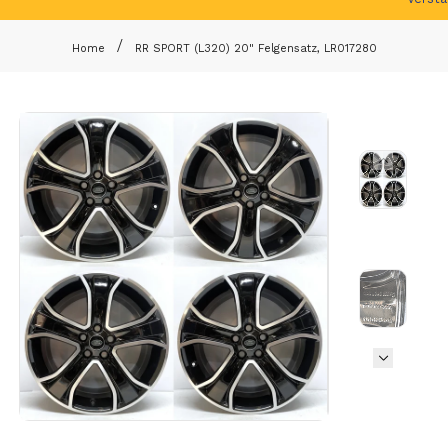
Home
RR SPORT (L320) 20" Felgensatz, LR017280