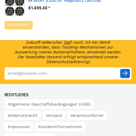
RR SPORT (L320) 20" Felgensatz, LR017280
€1.499,40 *
NEWSLETTER ABONNIEREN!
Abonniere jetzt unseren Newsletter und erhalte per E-
AUSVERKAUFT
Mail regelmäßig Infos regelmäßig Infos und exklusive
Angebote von GSP24 Germany. Diese Einwilligung zur
Nutzung meiner E-Mail-Adresse kann ich jederzeit für die
Zukunft widerrufen. (ggf. noch: Ich bin damit
einverstanden, dass Tracking-Mechanismen zur
Auswertung meines Nutzerverhaltens verwendet werden.
Der Newsletter-Versand erfolgt entsprechend unserer
Datenschutzerklärung)
arrow_forward
RECHTLICHES
Allgemeine Geschäftsbedingungen (AGB)
Widerrufsrecht
Versand
Verantwortlicher
Impressum
Kundeninformationen