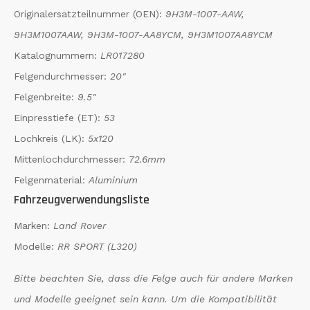
Originalersatzteilnummer (OEN):
9H3M-1007-AAW,
9H3M1007AAW, 9H3M-1007-AA8YCM, 9H3M1007AA8YCM
Katalognummern:
LR017280
Felgendurchmesser:
20"
Felgenbreite:
9.5"
Einpresstiefe (ET):
53
Lochkreis (LK):
5x120
Mittenlochdurchmesser:
72.6mm
Felgenmaterial:
Aluminium
Fahrzeugverwendungsliste
Marken:
Land Rover
Modelle:
RR SPORT (L320)
Bitte beachten Sie, dass die Felge auch für andere Marken
und Modelle geeignet sein kann. Um die Kompatibilität