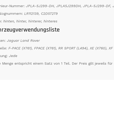
enieur-Nummer:
JPLA-5J299-DH, JPLA5J299DH, JPLA-5J299-DF, 
alognummern:
LR112139, C2D57279
e:
hinten, hinter, hinterer, hinteres
hrzeugverwendungsliste
ken:
Jaguar Land Rover
elle:
F-PACE (X761), FPACE (X761), RR SPORT (L494), XE (X760), XF 
kung:
Jede
 Menge entspricht einem Satz von 1 Teil. Der Preis gilt jeweils für 