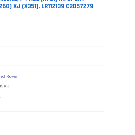
260) XJ (X351), LR112139 C2D57279
and Rover
1SKU
r
ucts.product.decrease