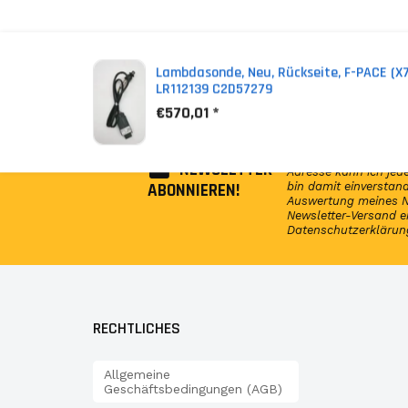
*
Inkl. MwSt. zzgl. Versandkosten (Lieferbeschrän
Lambdasonde, Neu, Rückseite, F-PACE (X7
LR112139 C2D57279
€570,01 *
Abonniere jetzt unser
regelmäßig Infos reg
GSP24 Germany. Diese
NEWSLETTER
Adresse kann ich jede
ABONNIEREN!
bin damit einversta
Auswertung meines N
Newsletter-Versand e
Datenschutzerklärun
RECHTLICHES
Allgemeine
Geschäftsbedingungen (AGB)