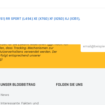
kungen)
61) RR SPORT (L494) XE (X760) XF (X260) XJ (X351),
en Newsletter und erhalte per E-Mail
elmäßig Infos und exklusive Angebote von
 Einwilligung zur Nutzung meiner E-Mail-
rzeit für die Zukunft widerrufen. (ggf. noch: Ich
nden, dass Tracking-Mechanismen zur
utzerverhaltens verwendet werden. Der
rfolgt entsprechend unserer
g)
UNSER BLOGBEITRAG
FOLGEN SIE UNS
News
Interessante Fakten und