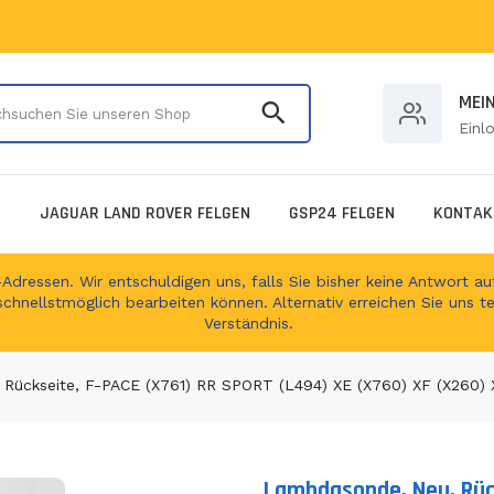
Durchsuchen Sie unser
MEI
Einl
E
JAGUAR LAND ROVER FELGEN
GSP24 FELGEN
KONTAK
ressen. Wir entschuldigen uns, falls Sie bisher keine Antwort auf
schnellstmöglich bearbeiten können. Alternativ erreichen Sie uns t
Verständnis.
Rückseite, F-PACE (X761) RR SPORT (L494) XE (X760) XF (X260) 
Lambdasonde, Neu, Rüc
Translation missing: de.produc