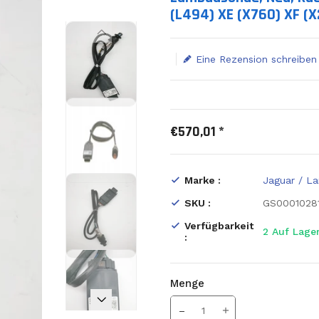
(L494) XE (X760) XF (X
Eine Rezension schreiben
€570,01 *
Marke :
Jaguar / L
SKU :
GS0001028
Verfügbarkeit
2
Auf Lage
:
Menge
Translation missing: de.prod