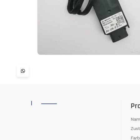
Pr
Nam
Zus
Farb