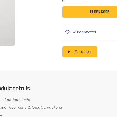
Menge erhöhen
IN DEN KORB
Wunschzettel
Share
oduktdetails
e:
Lambdasonde
tand:
Neu, ohne Originalverpackung
e: