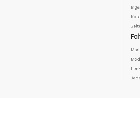
Ing
Kat
Seit
Fa
Mar
Mod
Len
Jede