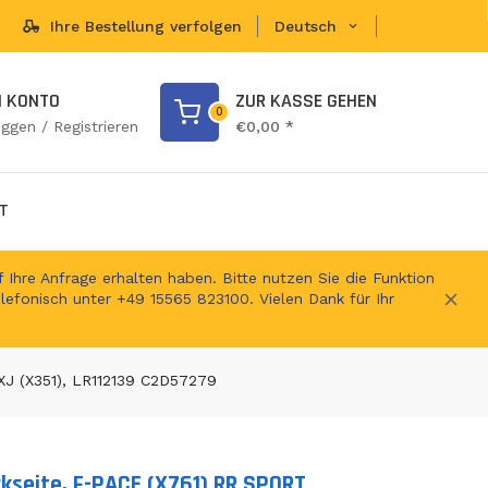
Ihre Bestellung verfolgen
Deutsch
en Shop
N KONTO
ZUR KASSE GEHEN
0
oggen / Registrieren
€0,00 *
T
 Ihre Anfrage erhalten haben. Bitte nutzen Sie die Funktion
elefonisch unter +49 15565 823100. Vielen Dank für Ihr
XJ (X351), LR112139 C2D57279
kseite, F-PACE (X761) RR SPORT
ts.product.loader_label