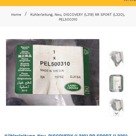
Home
Kühlerleitung, Neu, DISCOVERY (L319) RR SPORT (L320),
PEL500310
Translation missing: de.products.product.loader_label