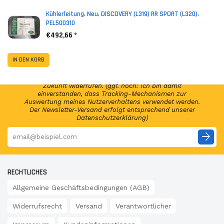
Kühlerleitung, Neu, DISCOVERY (L319) RR SPORT (L320),
PEL500310
€492,66 *
NEWSLETTER ABONNIEREN!
Abonniere jetzt unseren Newsletter und erhalte per E-
IN DEN KORB
Mail regelmäßig Infos regelmäßig Infos und exklusive
Angebote von GSP24 Germany. Diese Einwilligung zur
Nutzung meiner E-Mail-Adresse kann ich jederzeit für die
Zukunft widerrufen. (ggf. noch: Ich bin damit
einverstanden, dass Tracking-Mechanismen zur
Auswertung meines Nutzerverhaltens verwendet werden.
Der Newsletter-Versand erfolgt entsprechend unserer
Datenschutzerklärung)
arrow_forward
RECHTLICHES
Allgemeine Geschäftsbedingungen (AGB)
Widerrufsrecht
Versand
Verantwortlicher