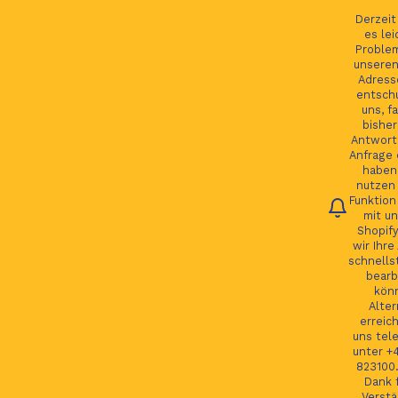
Ihre Bestellung verfolgen
Deutsch
Derzei
es lei
Proble
unseren
Adress
entsch
Du
uns, fa
bisher
Antwort 
Anfrage 
HOME
haben.
nutzen 
Funktion
JAGUAR TEILE
mit un
Shopify
LAND ROVER TEILE
wir Ihre
schnells
JAGUAR LAND ROVER FELGEN
bearb
kön
MORE
Alter
erreic
GSP24 Felgen
uns tel
unter +
Kontakt
823100.
Dank f
Verstä