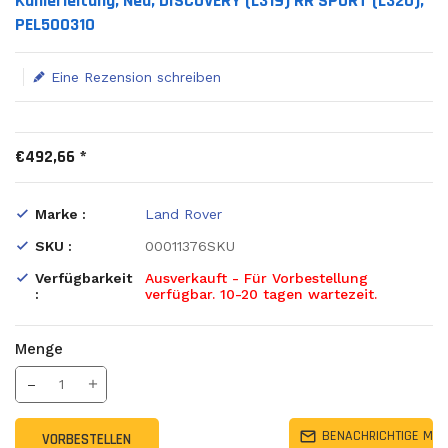
Kühlerleitung, Neu, DISCOVERY (L319) RR SPORT (L320),
PEL500310
Eine Rezension schreiben
€492,66 *
Marke :
Land Rover
SKU :
00011376SKU
Verfügbarkeit
Ausverkauft - Für Vorbestellung
:
verfügbar. 10-20 tagen wartezeit.
Menge
Translation missing: de.products.product.decrease
Menge erhöhen
BENACHRICHTIGE MIC
VORBESTELLEN