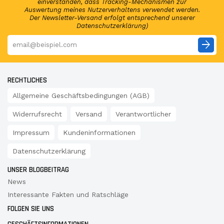
einverstanden, dass Tracking-Mechanismen zur
Auswertung meines Nutzerverhaltens verwendet werden.
Der Newsletter-Versand erfolgt entsprechend unserer
Datenschutzerklärung)
arrow_forward
RECHTLICHES
Allgemeine Geschäftsbedingungen (AGB)
Widerrufsrecht
Versand
Verantwortlicher
Impressum
Kundeninformationen
Datenschutzerklärung
UNSER BLOGBEITRAG
News
Interessante Fakten und Ratschläge
FOLGEN SIE UNS