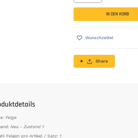
Menge erhöhen
IN DEN KORB
Wunschzettel
Share
oduktdetails
e:
Felge
tand:
Neu - Zustand 1
hl Felgen pro Artikel / Satz:
1