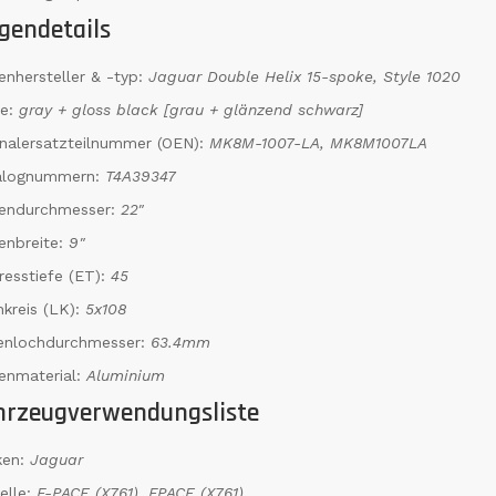
gendetails
enhersteller & -typ:
Jaguar Double Helix 15-spoke, Style 1020
be:
gray + gloss black [grau + glänzend schwarz]
inalersatzteilnummer (OEN):
MK8M-1007-LA, MK8M1007LA
alognummern:
T4A39347
gendurchmesser:
22"
enbreite:
9"
resstiefe (ET):
45
kreis (LK):
5x108
tenlochdurchmesser:
63.4mm
enmaterial:
Aluminium
hrzeugverwendungsliste
ken:
Jaguar
elle:
F-PACE (X761), FPACE (X761)