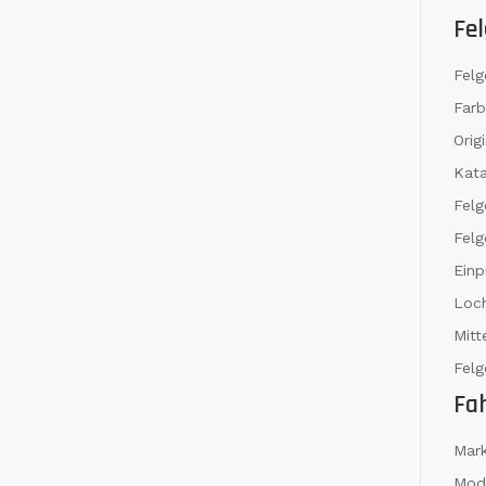
Fel
Felg
Far
Orig
Kat
Fel
Felg
Einp
Loch
Mit
Felg
Fa
Mar
Mod