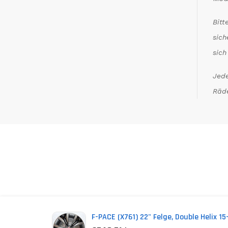
Bitt
sich
sich
Jede
Räde
*
Inkl. MwSt. zzgl. Versandkosten (Lieferbeschrän
F-PACE (X761) 22" Felge, Double Helix 1