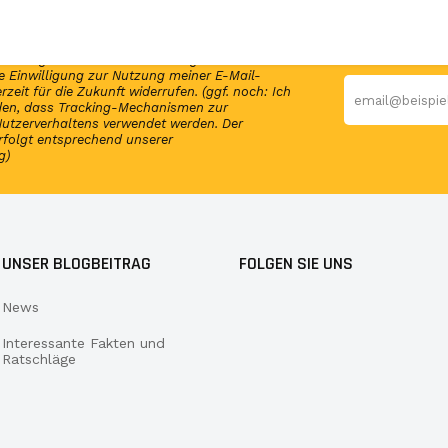
en Newsletter und erhalte per E-Mail
elmäßig Infos und exklusive Angebote von
 Einwilligung zur Nutzung meiner E-Mail-
rzeit für die Zukunft widerrufen. (ggf. noch: Ich
nden, dass Tracking-Mechanismen zur
utzerverhaltens verwendet werden. Der
rfolgt entsprechend unserer
g)
UNSER BLOGBEITRAG
FOLGEN SIE UNS
News
Interessante Fakten und
Ratschläge