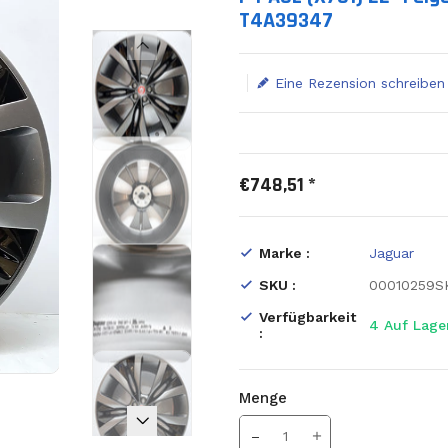
T4A39347
Eine Rezension schreiben
€748,51 *
Marke :
Jaguar
SKU :
00010259S
Verfügbarkeit
4
Auf Lage
:
Menge
Translation missing: de.prod