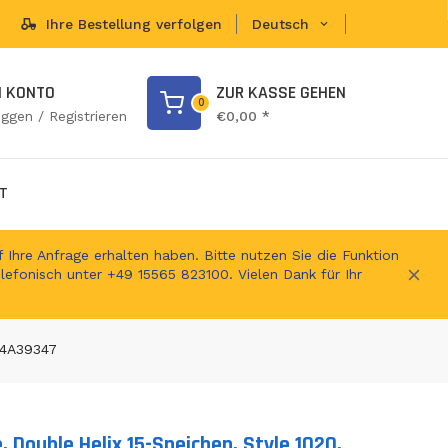
Ihre Bestellung verfolgen
Deutsch
en Shop
N KONTO
ZUR KASSE GEHEN
0
oggen / Registrieren
€0,00 *
T
 Ihre Anfrage erhalten haben. Bitte nutzen Sie die Funktion
elefonisch unter +49 15565 823100. Vielen Dank für Ihr
 T4A39347
, Double Helix 15-Speichen, Style 1020,
ts.product.loader_label