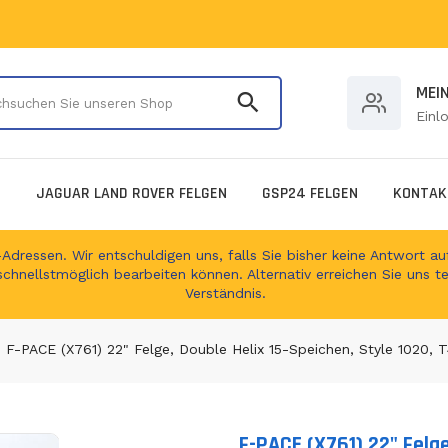
Durchsuchen Sie unser
MEI
Einl
E
JAGUAR LAND ROVER FELGEN
GSP24 FELGEN
KONTAK
ressen. Wir entschuldigen uns, falls Sie bisher keine Antwort auf
schnellstmöglich bearbeiten können. Alternativ erreichen Sie uns t
Verständnis.
F-PACE (X761) 22" Felge, Double Helix 15-Speichen, Style 1020,
F-PACE (X761) 22" Felge
Translation missing: de.produc