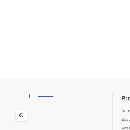
Pr
Nam
Zus
Anza