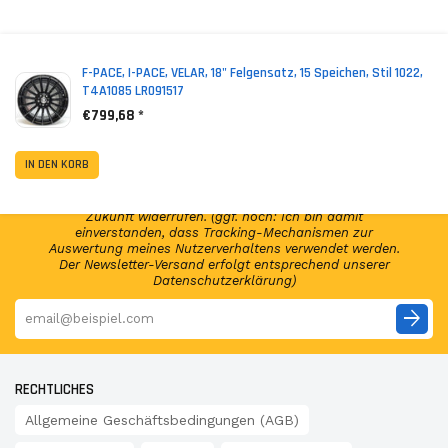
*
Inkl. MwSt. zzgl. Versandkosten (Lieferbeschränkungen)
F-PACE, I-PACE, VELAR, 18" Felgensatz, 15 Speichen, Stil 1022,
T4A1085 LR091517
€799,68 *
NEWSLETTER ABONNIEREN!
Abonniere jetzt unseren Newsletter und erhalte per E-
IN DEN KORB
Mail regelmäßig Infos regelmäßig Infos und exklusive
Angebote von GSP24 Germany. Diese Einwilligung zur
Nutzung meiner E-Mail-Adresse kann ich jederzeit für die
Zukunft widerrufen. (ggf. noch: Ich bin damit
einverstanden, dass Tracking-Mechanismen zur
Auswertung meines Nutzerverhaltens verwendet werden.
Der Newsletter-Versand erfolgt entsprechend unserer
Datenschutzerklärung)
arrow_forward
RECHTLICHES
Allgemeine Geschäftsbedingungen (AGB)