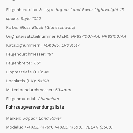
Felgenhersteller & -typ:
Jaguar Land Rover Lightweight 15
spoke, Style 1022
Farbe:
Gloss Black [Glanzschwarz]
Originalersatzteilnummer (OEN):
HK83-1007-AA, HK831007AA
Katalognummern:
T4A1085, LR091517
Felgendurchmesser:
18"
Felgenbreite:
7.5"
Einpresstiefe (ET):
45
Lochkreis (LK):
5x108
Mittenlochdurchmesser:
63.4mm
Felgenmaterial:
Aluminium
Fahrzeugverwendungsliste
Marken:
Jaguar Land Rover
Modelle:
F-PACE (X761), I-PACE (X590), VELAR (L560)