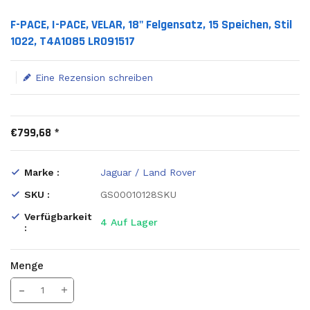
Translation missing: de.products.product.loader_label
F-PACE, I-PACE, VELAR, 18" Felgensatz, 15 Speichen, Stil
1022, T4A1085 LR091517
Eine Rezension schreiben
€799,68 *
Marke :
Jaguar / Land Rover
SKU :
GS00010128SKU
Verfügbarkeit
4
Auf Lager
:
Menge
Translation missing: de.products.product.decrease
Menge erhöhen