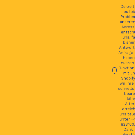
Ihre Bestellung verfolgen
Deutsch
Derzei
es lei
Proble
unseren
Adress
entsch
Du
uns, fa
bisher
Antwort 
Anfrage 
HOME
haben.
nutzen 
Funktion
JAGUAR TEILE
mit un
Shopify
LAND ROVER TEILE
wir Ihre
schnells
JAGUAR LAND ROVER FELGEN
bearb
kön
MORE
Alter
erreic
GSP24 Felgen
uns tel
unter +
Kontakt
823100.
Dank f
Verstä