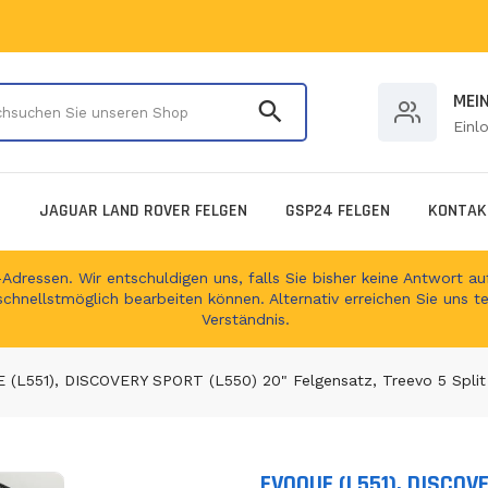
Durchsuchen Sie unser
MEI
Einl
E
JAGUAR LAND ROVER FELGEN
GSP24 FELGEN
KONTAK
ressen. Wir entschuldigen uns, falls Sie bisher keine Antwort auf
schnellstmöglich bearbeiten können. Alternativ erreichen Sie uns t
Verständnis.
(L551), DISCOVERY SPORT (L550) 20" Felgensatz, Treevo 5 Split
EVOQUE (L551), DISCOV
Translation missing: de.produc