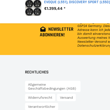
EVOQUE (L551), DISCOVERY SPORT (L550) 
€1.399,44 *
Abonniere jetzt unser
regelmäßig Infos reg
GSP24 Germany. Diese
NEWSLETTER
Adresse kann ich jede
ABONNIEREN!
bin damit einversta
Auswertung meines N
Newsletter-Versand e
Datenschutzerklärun
RECHTLICHES
Allgemeine
Geschäftsbedingungen (AGB)
Widerrufsrecht
Versand
Verantwortlicher