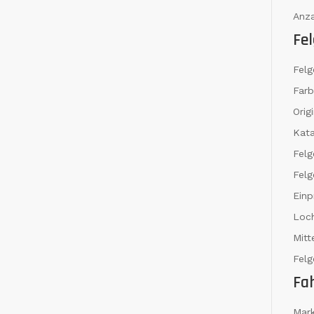
Anza
Fel
Felg
Far
Orig
Kat
Fel
Felg
Einp
Loch
Mit
Felg
Fa
Mar