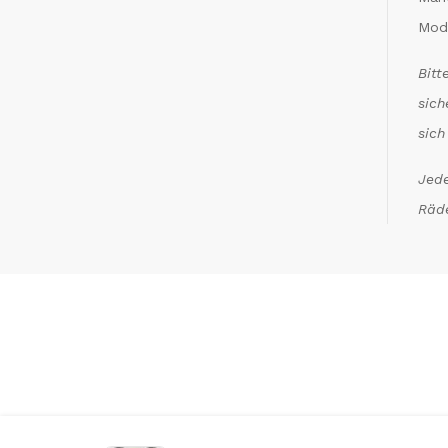
Mod
Bitt
sich
sich
Jede
Räde
*
Inkl. MwSt. zzgl. Versandkosten (Lieferbeschrän