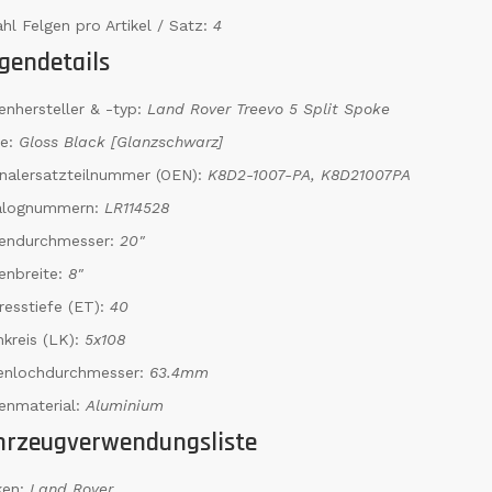
hl Felgen pro Artikel / Satz:
4
gendetails
enhersteller & -typ:
Land Rover Treevo 5 Split Spoke
be:
Gloss Black [Glanzschwarz]
inalersatzteilnummer (OEN):
K8D2-1007-PA, K8D21007PA
alognummern:
LR114528
gendurchmesser:
20"
enbreite:
8"
resstiefe (ET):
40
kreis (LK):
5x108
tenlochdurchmesser:
63.4mm
enmaterial:
Aluminium
hrzeugverwendungsliste
ken:
Land Rover