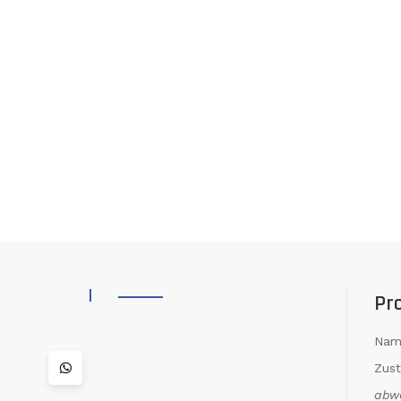
Pr
Nam
Zus
abw