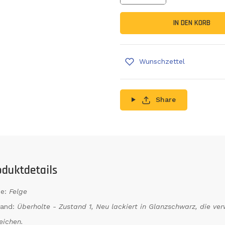
Menge erhöhen
IN DEN KORB
Wunschzettel
Share
oduktdetails
e:
Felge
tand:
Überholte - Zustand 1, Neu lackiert in Glanzschwarz, die v
eichen.