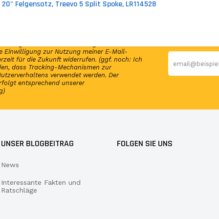
20" Felgensatz, Treevo 5 Split Spoke, LR114528
en Newsletter und erhalte per E-Mail
elmäßig Infos und exklusive Angebote von
 Einwilligung zur Nutzung meiner E-Mail-
rzeit für die Zukunft widerrufen. (ggf. noch: Ich
nden, dass Tracking-Mechanismen zur
utzerverhaltens verwendet werden. Der
rfolgt entsprechend unserer
g)
UNSER BLOGBEITRAG
FOLGEN SIE UNS
News
Interessante Fakten und
Ratschläge