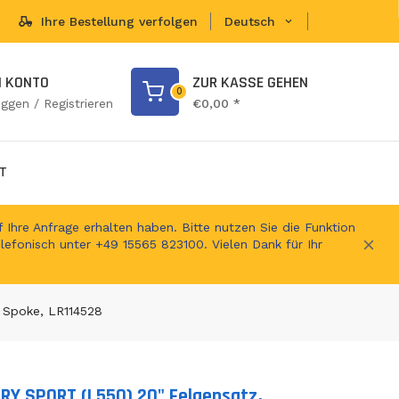
Ihre Bestellung verfolgen
Deutsch
en Shop
N KONTO
ZUR KASSE GEHEN
0
oggen / Registrieren
€0,00 *
T
 Ihre Anfrage erhalten haben. Bitte nutzen Sie die Funktion
elefonisch unter +49 15565 823100. Vielen Dank für Ihr
 Spoke, LR114528
ERY SPORT (L550) 20" Felgensatz,
ts.product.loader_label