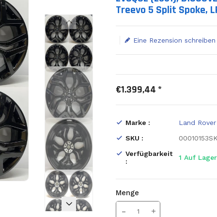
Treevo 5 Split Spoke, 
Eine Rezension schreiben
€1.399,44 *
Marke :
Land Rover
SKU :
00010153S
Verfügbarkeit
1
Auf Lager
:
Menge
Translation missing: de.prod