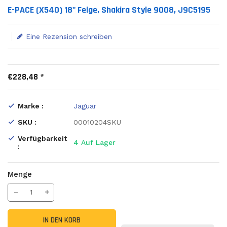
Translation missing: de.products.product.loader_label
E-PACE (X540) 18" Felge, Shakira Style 9008, J9C5195
Eine Rezension schreiben
€228,48 *
Marke :
Jaguar
SKU :
00010204SKU
Verfügbarkeit
4
Auf Lager
:
Menge
Translation missing: de.products.product.decrease
Menge erhöhen
IN DEN KORB