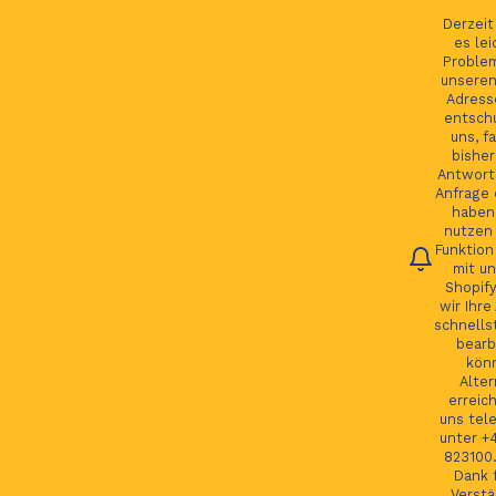
Ihre Bestellung verfolgen
Deutsch
Derzei
es lei
Proble
unseren
Adress
entsch
Du
uns, fa
bisher
Antwort 
Anfrage 
HOME
haben.
nutzen 
Funktion
JAGUAR TEILE
mit un
Shopify
LAND ROVER TEILE
wir Ihre
schnells
JAGUAR LAND ROVER FELGEN
bearb
kön
MORE
Alter
erreic
GSP24 Felgen
uns tel
unter +
Kontakt
823100.
Dank f
Verstä