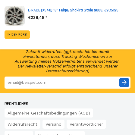
E-PACE (X540) 18" Felge, Shakira Style 9008, J9C5195
€228,48 *
NEWSLETTER ABONNIEREN!
Abonniere jetzt unseren Newsletter und erhalte per E-
IN DEN KORB
Mail regelmäßig Infos regelmäßig Infos und exklusive
Angebote von GSP24 Germany. Diese Einwilligung zur
Nutzung meiner E-Mail-Adresse kann ich jederzeit für die
Zukunft widerrufen. (ggf. noch: Ich bin damit
einverstanden, dass Tracking-Mechanismen zur
Auswertung meines Nutzerverhaltens verwendet werden.
Der Newsletter-Versand erfolgt entsprechend unserer
Datenschutzerklärung)
arrow_forward
RECHTLICHES
Allgemeine Geschäftsbedingungen (AGB)
Widerrufsrecht
Versand
Verantwortlicher