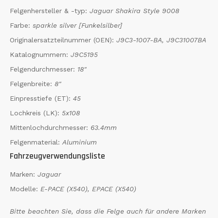
Felgenhersteller & -typ:
Jaguar Shakira Style 9008
Farbe:
sparkle silver [Funkelsilber]
Originalersatzteilnummer (OEN):
J9C3-1007-BA, J9C31007BA
Katalognummern:
J9C5195
Felgendurchmesser:
18"
Felgenbreite:
8"
Einpresstiefe (ET):
45
Lochkreis (LK):
5x108
Mittenlochdurchmesser:
63.4mm
Felgenmaterial:
Aluminium
Fahrzeugverwendungsliste
Marken:
Jaguar
Modelle:
E-PACE (X540), EPACE (X540)
Bitte beachten Sie, dass die Felge auch für andere Marken