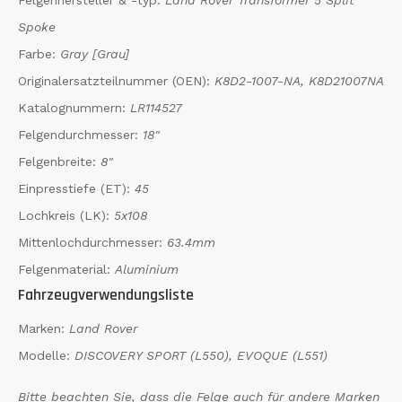
Spoke
Farbe:
Gray [Grau]
Originalersatzteilnummer (OEN):
K8D2-1007-NA, K8D21007NA
Katalognummern:
LR114527
Felgendurchmesser:
18"
Felgenbreite:
8"
Einpresstiefe (ET):
45
Lochkreis (LK):
5x108
Mittenlochdurchmesser:
63.4mm
Felgenmaterial:
Aluminium
Fahrzeugverwendungsliste
Marken:
Land Rover
Modelle:
DISCOVERY SPORT (L550), EVOQUE (L551)
Bitte beachten Sie, dass die Felge auch für andere Marken