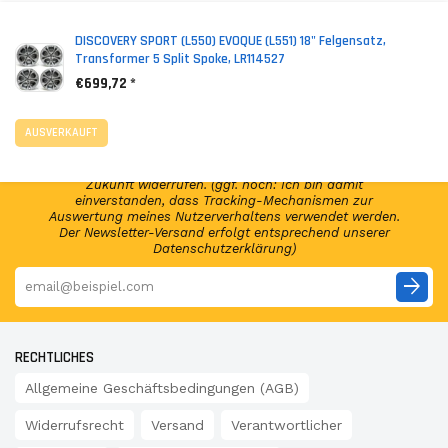
*
Inkl. MwSt. zzgl. Versandkosten (Lieferbeschränkungen)
DISCOVERY SPORT (L550) EVOQUE (L551) 18" Felgensatz,
Transformer 5 Split Spoke, LR114527
€699,72 *
NEWSLETTER ABONNIEREN!
Abonniere jetzt unseren Newsletter und erhalte per E-
AUSVERKAUFT
Mail regelmäßig Infos regelmäßig Infos und exklusive
Angebote von GSP24 Germany. Diese Einwilligung zur
Nutzung meiner E-Mail-Adresse kann ich jederzeit für die
Zukunft widerrufen. (ggf. noch: Ich bin damit
einverstanden, dass Tracking-Mechanismen zur
Auswertung meines Nutzerverhaltens verwendet werden.
Der Newsletter-Versand erfolgt entsprechend unserer
Datenschutzerklärung)
arrow_forward
RECHTLICHES
Allgemeine Geschäftsbedingungen (AGB)
Widerrufsrecht
Versand
Verantwortlicher