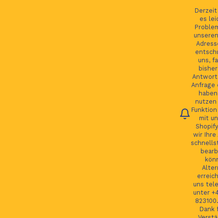
Ihre Bestellung verfolgen
Deutsch
Derzei
es lei
Proble
unseren
Adress
entsch
Du
uns, fa
bisher
Antwort 
Anfrage 
HOME
haben.
nutzen 
Funktion
JAGUAR TEILE
mit un
Shopify
LAND ROVER TEILE
wir Ihre
schnells
JAGUAR LAND ROVER FELGEN
bearb
kön
MORE
Alter
erreic
GSP24 Felgen
uns tel
unter +
Kontakt
823100.
Dank f
Verstä