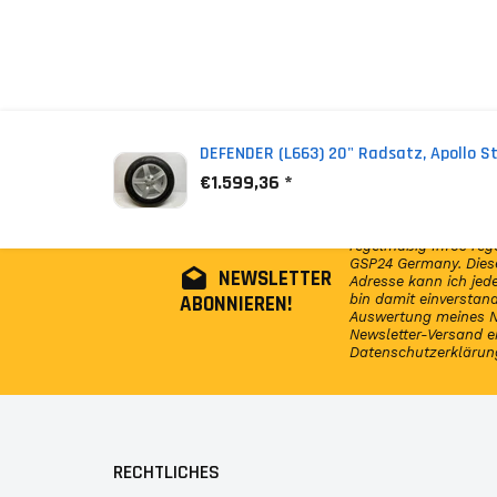
*
Inkl. MwSt. zzgl. Versandkosten (Lieferbeschrän
DEFENDER (L663) 20" Radsatz, Apollo St
€1.599,36 *
Abonniere jetzt unser
regelmäßig Infos reg
GSP24 Germany. Diese
NEWSLETTER
Adresse kann ich jede
ABONNIEREN!
bin damit einversta
Auswertung meines N
Newsletter-Versand e
Datenschutzerklärun
RECHTLICHES