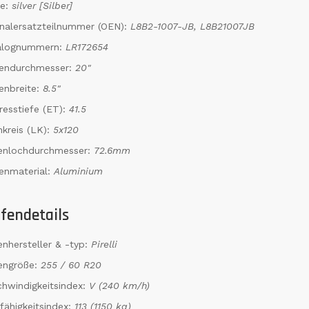
be:
silver [Silber]
inalersatzteilnummer (OEN):
L8B2-1007-JB, L8B21007JB
alognummern:
LR172654
gendurchmesser:
20"
enbreite:
8.5"
resstiefe (ET):
41.5
kreis (LK):
5x120
tenlochdurchmesser:
72.6mm
enmaterial:
Aluminium
fendetails
enhersteller & -typ:
Pirelli
engröße:
255 / 60 R20
hwindigkeitsindex:
V (240 km/h)
fähigkeitsindex:
113 (1150 kg)