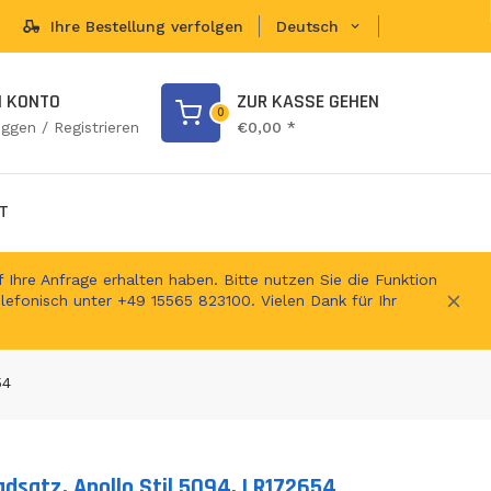
Ihre Bestellung verfolgen
Deutsch
en Shop
N KONTO
ZUR KASSE GEHEN
0
oggen / Registrieren
€0,00 *
T
 Ihre Anfrage erhalten haben. Bitte nutzen Sie die Funktion
elefonisch unter +49 15565 823100. Vielen Dank für Ihr
54
dsatz, Apollo Stil 5094, LR172654
ts.product.loader_label