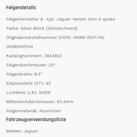
Felgendetails
Felgenhersteller & -typ:
Jaguar Venom twin 5-spoke
Farbe:
Gloss Black [Glanzschwarz]
Originalersatzteilnummer (OEN):
HK8M-1007-HA,
HK8M1007HA
Katalognummern:
T4A3803
Felgendurchmesser:
20"
Felgenbreite:
8.5"
Einpresstiefe (ET):
45
Lochkreis (LK):
5x108
Mittenlochdurchmesser:
63.4mm
Felgenmaterial:
Aluminium
Fahrzeugverwendungsliste
Marken:
Jaguar