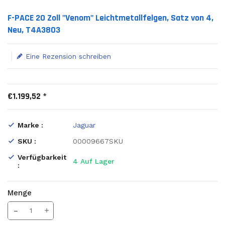
Translation missing: de.products.product.loader_label
F-PACE 20 Zoll "Venom" Leichtmetallfelgen, Satz von 4,
Neu, T4A3803
Eine Rezension schreiben
€1.199,52 *
Marke :
Jaguar
SKU :
00009667SKU
Verfügbarkeit
4
Auf Lager
:
Menge
Translation missing: de.products.product.decrease
Menge erhöhen