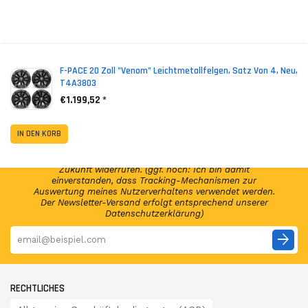
*
Inkl. MwSt. zzgl. Versandkosten (Lieferbeschränkungen)
F-PACE 20 Zoll "Venom" Leichtmetallfelgen, Satz Von 4, Neu,
T4A3803
€1.199,52 *
NEWSLETTER ABONNIEREN!
Abonniere jetzt unseren Newsletter und erhalte per E-
IN DEN KORB
Mail regelmäßig Infos regelmäßig Infos und exklusive
Angebote von GSP24 Germany. Diese Einwilligung zur
Nutzung meiner E-Mail-Adresse kann ich jederzeit für die
Zukunft widerrufen. (ggf. noch: Ich bin damit
einverstanden, dass Tracking-Mechanismen zur
Auswertung meines Nutzerverhaltens verwendet werden.
Der Newsletter-Versand erfolgt entsprechend unserer
Datenschutzerklärung)
arrow_forward
RECHTLICHES