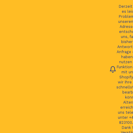
Ihre Bestellung verfolgen
Deutsch
Derzei
es lei
Proble
unseren
Adress
entsch
Du
uns, fa
bisher
Antwort 
Anfrage 
HOME
haben.
nutzen 
Funktion
JAGUAR TEILE
mit un
Shopify
LAND ROVER TEILE
wir Ihre
schnells
JAGUAR LAND ROVER FELGEN
bearb
kön
MORE
Alter
erreic
GSP24 Felgen
uns tel
unter +
Kontakt
823100.
Dank f
Verstä