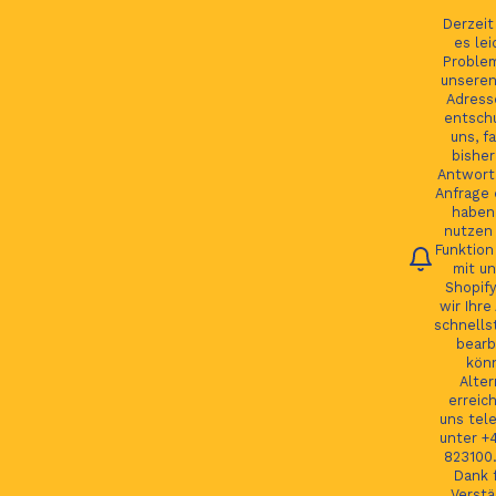
Ihre Bestellung verfolgen
Deutsch
Derzei
es lei
Proble
unseren
Adress
entsch
Du
uns, fa
bisher
Antwort 
Anfrage 
HOME
haben.
nutzen 
Funktion
JAGUAR TEILE
mit un
Shopify
LAND ROVER TEILE
wir Ihre
schnells
JAGUAR LAND ROVER FELGEN
bearb
kön
MORE
Alter
erreic
GSP24 Felgen
uns tel
unter +
Kontakt
823100.
Dank f
Verstä