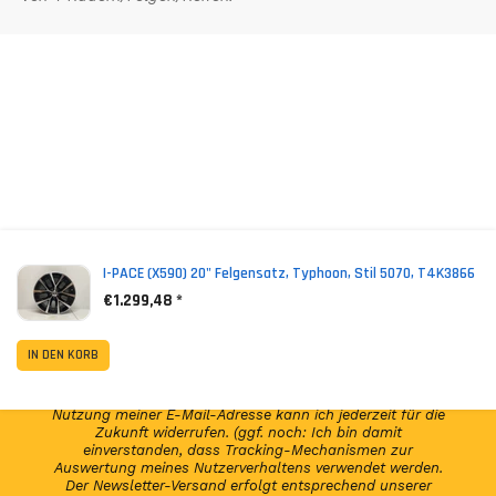
*
Inkl. MwSt. zzgl. Versandkosten (Lieferbeschränkungen)
I-PACE (X590) 20" Felgensatz, Typhoon, Stil 5070, T4K3866
€1.299,48 *
NEWSLETTER ABONNIEREN!
IN DEN KORB
Abonniere jetzt unseren Newsletter und erhalte per E-
Mail regelmäßig Infos regelmäßig Infos und exklusive
Angebote von GSP24 Germany. Diese Einwilligung zur
Nutzung meiner E-Mail-Adresse kann ich jederzeit für die
Zukunft widerrufen. (ggf. noch: Ich bin damit
einverstanden, dass Tracking-Mechanismen zur
Auswertung meines Nutzerverhaltens verwendet werden.
Der Newsletter-Versand erfolgt entsprechend unserer