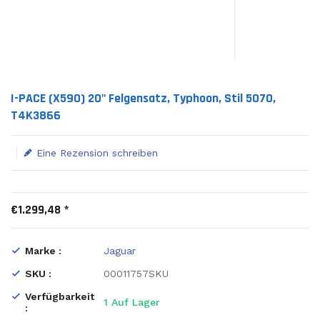
Translation missing: de.products.product.loader_label
I-PACE (X590) 20" Felgensatz, Typhoon, Stil 5070,
T4K3866
Eine Rezension schreiben
€1.299,48 *
Marke :
Jaguar
SKU :
00011757SKU
Verfügbarkeit
1
Auf Lager
: