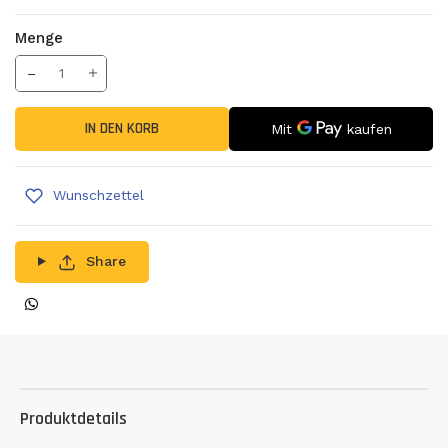
Menge
Translation missing: de.products.product.decrease
Menge erhöhen
IN DEN KORB
Wunschzettel
Share
Produktdetails