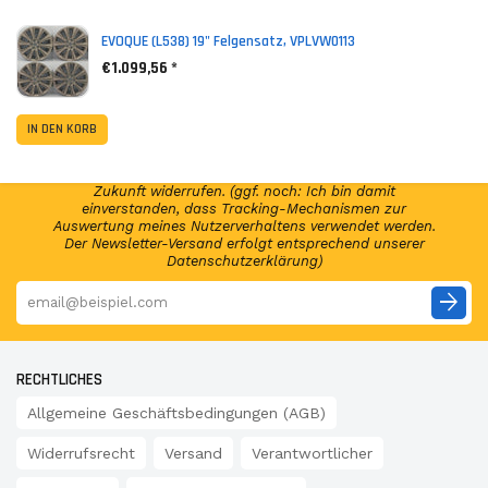
*
Inkl. MwSt. zzgl. Versandkosten (Lieferbeschränkungen)
EVOQUE (L538) 19" Felgensatz, VPLVW0113
€1.099,56 *
NEWSLETTER ABONNIEREN!
Abonniere jetzt unseren Newsletter und erhalte per E-
IN DEN KORB
Mail regelmäßig Infos regelmäßig Infos und exklusive
Angebote von GSP24 Germany. Diese Einwilligung zur
Nutzung meiner E-Mail-Adresse kann ich jederzeit für die
Zukunft widerrufen. (ggf. noch: Ich bin damit
einverstanden, dass Tracking-Mechanismen zur
Auswertung meines Nutzerverhaltens verwendet werden.
Der Newsletter-Versand erfolgt entsprechend unserer
Datenschutzerklärung)
arrow_forward
RECHTLICHES
Allgemeine Geschäftsbedingungen (AGB)
Widerrufsrecht
Versand
Verantwortlicher