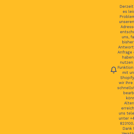
Ihre Bestellung verfolgen
Deutsch
Derzei
es lei
Proble
unseren
Adress
entsch
Du
uns, fa
bisher
Antwort 
Anfrage 
HOME
haben.
nutzen 
Funktion
JAGUAR TEILE
mit un
Shopify
LAND ROVER TEILE
wir Ihre
schnells
JAGUAR LAND ROVER FELGEN
bearb
kön
MORE
Alter
erreic
GSP24 Felgen
uns tel
unter +
Kontakt
823100.
Dank f
Verstä