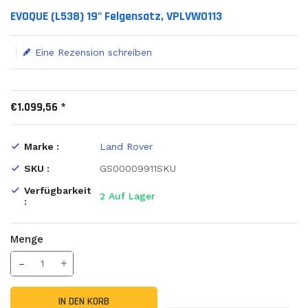
Translation missing: de.products.product.loader_label
EVOQUE (L538) 19" Felgensatz, VPLVW0113
Eine Rezension schreiben
€1.099,56 *
Marke :
Land Rover
SKU :
GS00009911SKU
Verfügbarkeit
2
Auf Lager
:
Menge
Translation missing: de.products.product.decrease
Menge erhöhen
IN DEN KORB