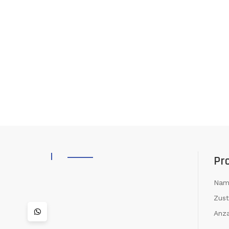
Pr
Nam
Zus
Anza