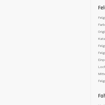
Fel
Felg
Far
Orig
Kat
Fel
Felg
Einp
Loch
Mit
Felg
Fa