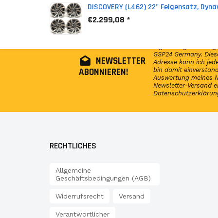
DISCOVERY (L462) 22" Felgensatz, Dyna
€2.299,08 *
Abonniere jetzt unser
regelmäßig Infos reg
GSP24 Germany. Diese
NEWSLETTER
Adresse kann ich jede
ABONNIEREN!
bin damit einversta
Auswertung meines N
Newsletter-Versand e
Datenschutzerklärun
RECHTLICHES
Allgemeine
Geschäftsbedingungen (AGB)
Widerrufsrecht
Versand
Verantwortlicher