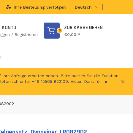
Ihre Bestellung verfolgen
Deutsch
en Shop
N KONTO
ZUR KASSE GEHEN
0
oggen / Registrieren
€0,00 *
T
 Ihre Anfrage erhalten haben. Bitte nutzen Sie die Funktion
elefonisch unter +49 15565 823100. Vielen Dank für Ihr
R082902
Felgensatz, Dynaviper, LR082902
ts.product.loader_label