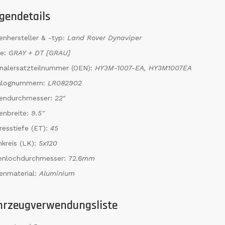
gendetails
enhersteller & -typ:
Land Rover Dynaviper
be:
GRAY + DT [GRAU]
inalersatzteilnummer (OEN):
HY3M-1007-EA, HY3M1007EA
alognummern:
LR082902
gendurchmesser:
22"
enbreite:
9.5"
resstiefe (ET):
45
kreis (LK):
5x120
tenlochdurchmesser:
72.6mm
enmaterial:
Aluminium
hrzeugverwendungsliste