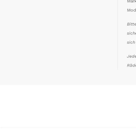
Mar
Mod
Bitt
sich
sich
Jede
Räde
*
Inkl. MwSt. zzgl. Versandkosten (Lieferbeschrän