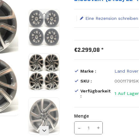
Eine Rezension schreiben
€2.299,08 *
Marke :
Land Rover
SKU :
00011791S
Verfügbarkeit
1
Auf Lager
:
Menge
Translation missing: de.prod
Menge erhöhen