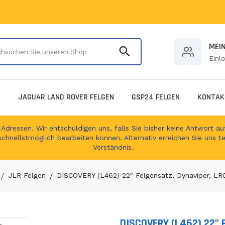
Durchsuchen Sie unser
MEI
Einl
E
JAGUAR LAND ROVER FELGEN
GSP24 FELGEN
KONTAK
ressen. Wir entschuldigen uns, falls Sie bisher keine Antwort auf
schnellstmöglich bearbeiten können. Alternativ erreichen Sie uns t
Verständnis.
JLR Felgen
DISCOVERY (L462) 22" Felgensatz, Dynaviper, L
DISCOVERY (L462) 22" 
Translation missing: de.produc