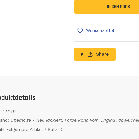
IN DEN KORB
Wunschzettel
Share
oduktdetails
e:
Felge
tand:
Überholte - Neu lackiert, Farbe kann vom Original abweiche
hl Felgen pro Artikel / Satz:
4