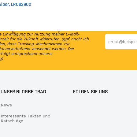
viper, LR082902
en Newsletter und erhalte per E-Mail
elmäßig Infos und exklusive Angebote von
 Einwilligung zur Nutzung meiner E-Mail-
rzeit für die Zukunft widerrufen. (ggf. noch: Ich
nden, dass Tracking-Mechanismen zur
utzerverhaltens verwendet werden. Der
rfolgt entsprechend unserer
g)
UNSER BLOGBEITRAG
FOLGEN SIE UNS
News
Interessante Fakten und
Ratschläge